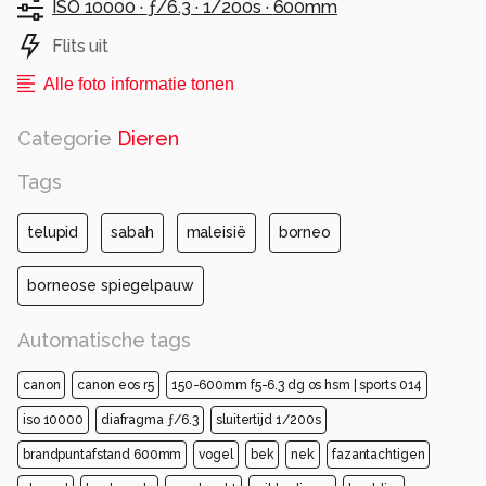
ISO 10000 ·
ƒ/6.3 ·
1/200s ·
600mm
Volgens een schatting uit 2001 zijn er nog maar
600 tot 1700 individuen.Bornean Peacock
Flits uit
Pheasant
Alle foto informatie tonen
Alle rechten voorbehouden
Categorie
Dieren
Tags
telupid
sabah
maleisië
borneo
borneose spiegelpauw
Automatische tags
canon
canon eos r5
150-600mm f5-6.3 dg os hsm | sports 014
iso 10000
diafragma ƒ/6.3
sluitertijd 1/200s
brandpuntafstand 600mm
vogel
bek
nek
fazantachtigen