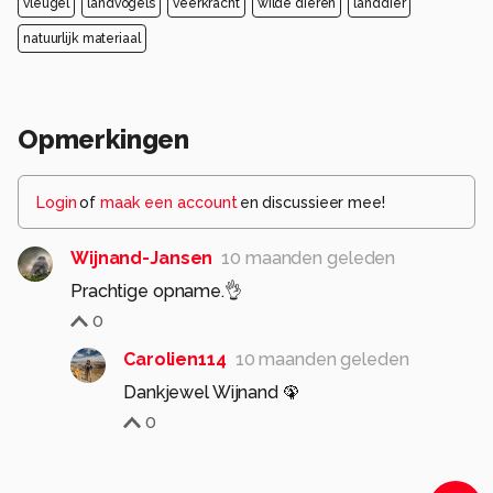
vleugel
landvogels
veerkracht
wilde dieren
landdier
natuurlijk materiaal
Opmerkingen
Login
of
maak een account
en discussieer mee!
Wijnand-Jansen
10 maanden geleden
Prachtige opname.👌
0
Carolien114
10 maanden geleden
Dankjewel Wijnand 🦚
0