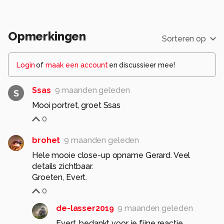
Opmerkingen
Sorteren op
Login
of
maak een account
en discussieer mee!
Ssas
9 maanden geleden
S
Mooi portret, groet Ssas
0
brohet
9 maanden geleden
Hele mooie close-up opname Gerard. Veel
details zichtbaar.
Groeten, Evert.
0
de-lasser2019
9 maanden geleden
Evert, bedankt voor je fijne reactie.