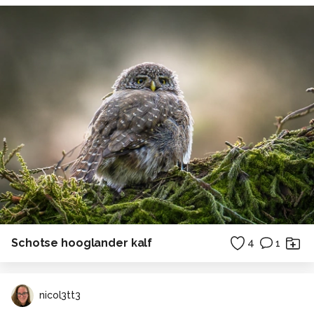
Schotse hooglander kalf
4
1
nicol3tt3