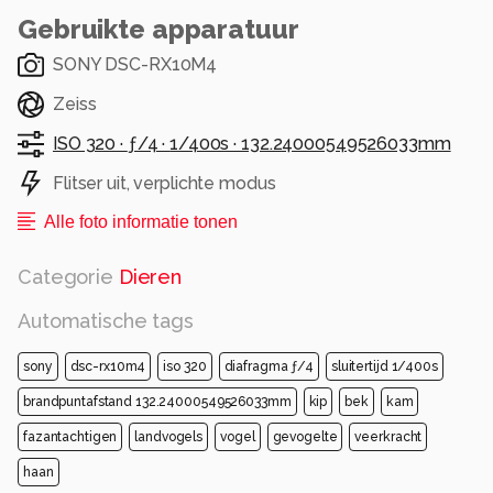
Gebruikte apparatuur
SONY DSC-RX10M4
Zeiss
ISO 320 ·
ƒ/4 ·
1/400s ·
132.24000549526033mm
Flitser uit, verplichte modus
Alle foto informatie tonen
Categorie
Dieren
Automatische tags
sony
dsc-rx10m4
iso 320
diafragma ƒ/4
sluitertijd 1/400s
brandpuntafstand 132.24000549526033mm
kip
bek
kam
fazantachtigen
landvogels
vogel
gevogelte
veerkracht
haan