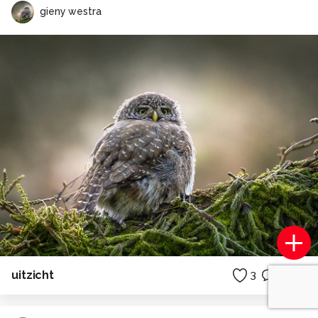
gieny westra
uitzicht
3
0