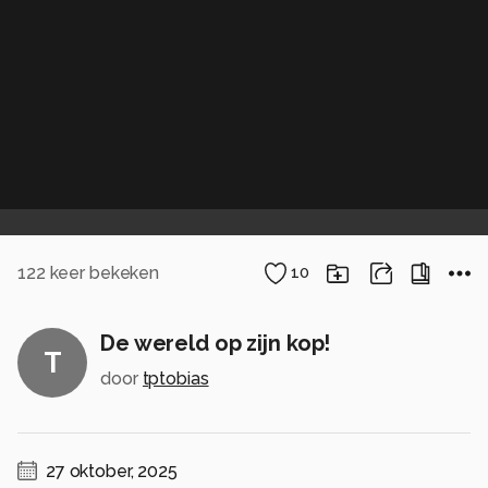
122
keer bekeken
10
De wereld op zijn kop!
T
door
tptobias
27 oktober, 2025