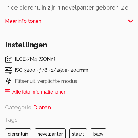
In de dierentuin zijn 3 nevelpanter geboren. Ze
zijn heel speels en één van hen hing op zijn kop
Meer info tonen
en probeerde zijn staart te pakken.
Alle rechten voorbehouden
Instellingen
ILCE-7M4
(
SONY
)
ISO 3200 ·
ƒ/8 ·
1/250s ·
200mm
Flitser uit, verplichte modus
Alle foto informatie tonen
Categorie
Dieren
Tags
dierentuin
nevelpanter
staart
baby