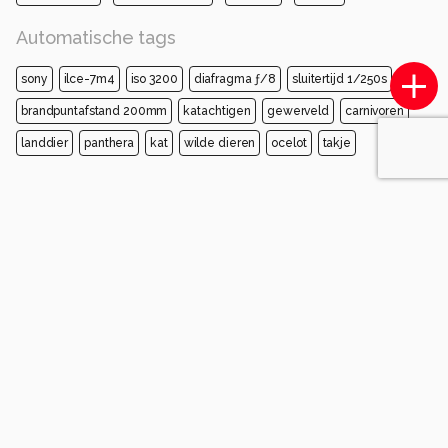
Automatische tags
sony
ilce-7m4
iso 3200
diafragma ƒ/8
sluitertijd 1/250s
brandpuntafstand 200mm
katachtigen
gewerveld
carnivoren
landdier
panthera
kat
wilde dieren
ocelot
takje
Opmerkingen
Login
of
maak een account
en discussieer mee!