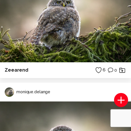
Zeearend
6
0
monique.delange