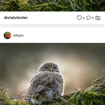
distelvlinder
2
0
dAnjou