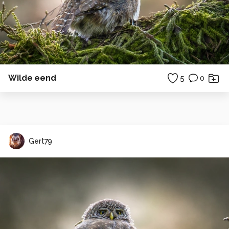
Wilde eend
5
0
Gert79