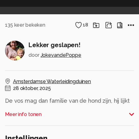
135
keer bekeken
18
Lekker geslapen!
door
JokevandePoppe
Amsterdamse Waterleidingduinen
28 oktober, 2025
De vos mag dan familie van de hond zijn, hij lijkt
veel meer op een kat. Net als een kat gaat de
Meer info tonen
vos vooral ’s avonds en ’s nachts op zoek naar
een prooi. Met de verticale pupillen in zijn ogen
ziet hij perfect in het duister. Het dier loopt op
Instellingen