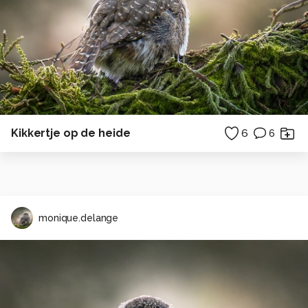
Kikkertje op de heide
6
6
monique.delange