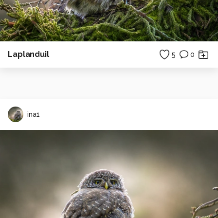
Laplanduil
5
0
ina1