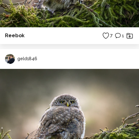
Reebok
7
1
geld1846