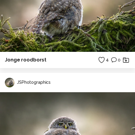
Jonge roodborst
4
0
JSPhotographics