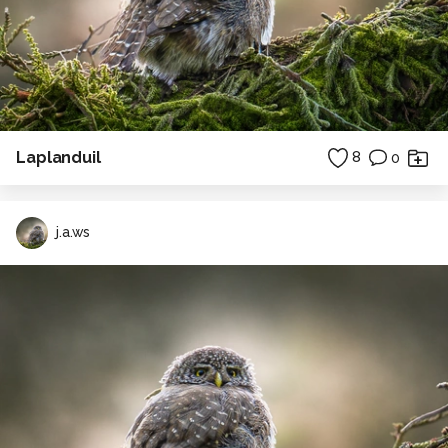
Laplanduil
8
0
j.a.ws