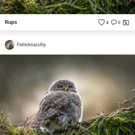
Rups
4
0
Patrick041169