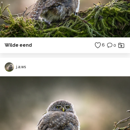
Wilde eend
6
0
j.a.ws