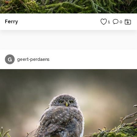
Ferry
1
0
G
geert-perdaens