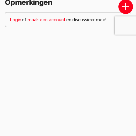
Opmerkingen
Login
of
maak een account
en discussieer mee!
Wees de eerste die een opmerking
achterlaat.
Komt voor in