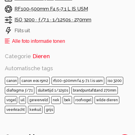
RF100-500mm F4.5-7.1 L IS USM
ISO 3200 ·
ƒ/7.1 ·
1/1250s ·
270mm
Flits uit
Alle foto informatie tonen
Categorie
Dieren
Automatische tags
canon
canon eos r5m2
rf100-500mm f4.5-7.1 l is usm
iso 3200
diafragma ƒ/7.1
sluitertijd 1/1250s
brandpuntafstand 270mm
vogel
uil
gewerveld
nek
bek
roofvogel
wilde dieren
veerkracht
kerkuil
grijs