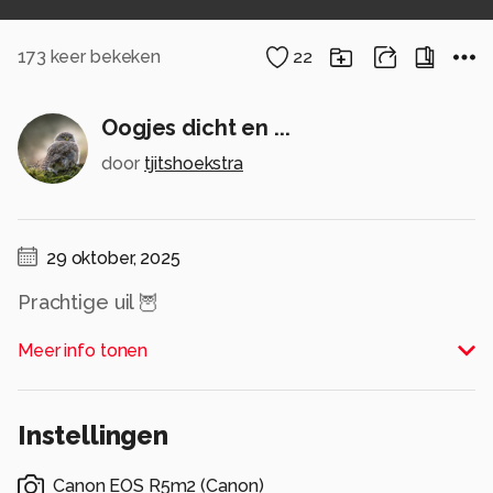
173
keer bekeken
22
Oogjes dicht en ...
door
tjitshoekstra
29 oktober, 2025
Prachtige uil 🦉
Alle rechten voorbehouden
Meer info tonen
Instellingen
Canon EOS R5m2
(
Canon
)