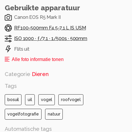
Gebruikte apparatuur
Canon EOS R5 Mark II
RF100-500mm F4.5-7.1 L IS USM
ISO 1000 ·
ƒ/7.1 ·
1/500s ·
500mm
Flits uit
Alle foto informatie tonen
Categorie
Dieren
Tags
bosuil
uil
vogel
roofvogel
vogelfotografie
natuur
Automatische tags