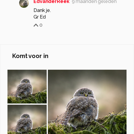
EdvanderReek
9 maanden geleden
Dank je.
Gr Ed
0
Komt voor in