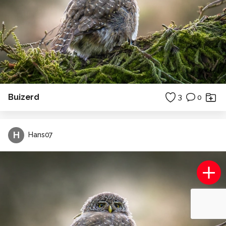
Buizerd
3
0
H
Hans07