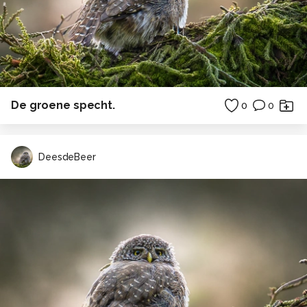
De groene specht.
0
0
DeesdeBeer