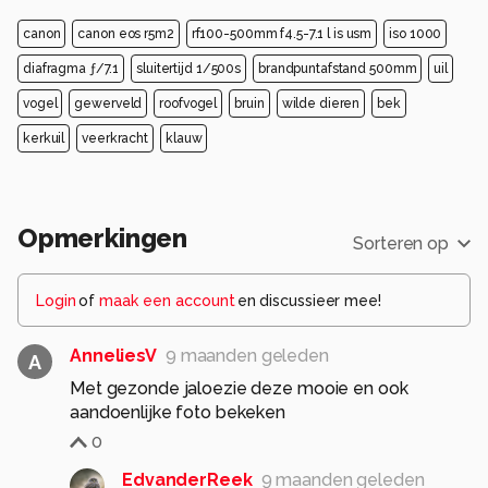
canon
canon eos r5m2
rf100-500mm f4.5-7.1 l is usm
iso 1000
diafragma ƒ/7.1
sluitertijd 1/500s
brandpuntafstand 500mm
uil
vogel
gewerveld
roofvogel
bruin
wilde dieren
bek
kerkuil
veerkracht
klauw
Opmerkingen
Sorteren op
Login
of
maak een account
en discussieer mee!
AnneliesV
9 maanden geleden
A
Met gezonde jaloezie deze mooie en ook
aandoenlijke foto bekeken
0
EdvanderReek
9 maanden geleden