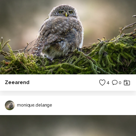
Zeearend
4
0
monique.delange