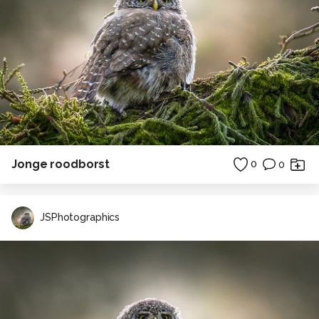
Jonge roodborst
0
0
JSPhotographics