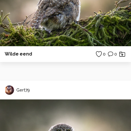
Wilde eend
0
0
Gert79