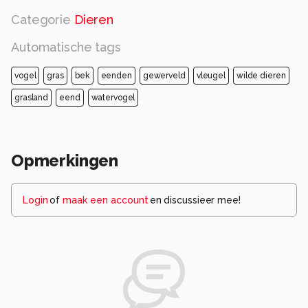
Categorie
Dieren
Automatische tags
vogel
gras
bek
eenden
gewerveld
vleugel
wilde dieren
grasland
eend
watervogel
Opmerkingen
Login
of
maak een account
en discussieer mee!