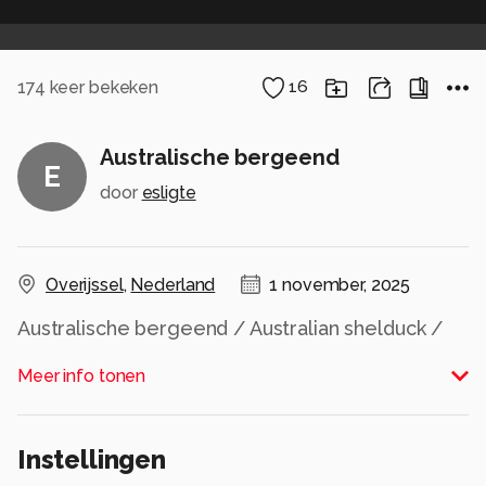
174
keer bekeken
16
Australische bergeend
E
door
esligte
Overijssel
,
Nederland
1 november, 2025
Australische bergeend / Australian shelduck /
Tadorna tadornoides
Meer info tonen
Alle rechten voorbehouden
Instellingen