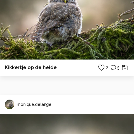
Kikkertje op de heide
2
5
monique.delange