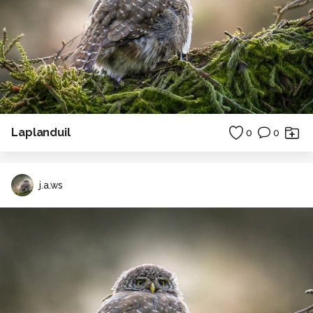
Laplanduil
0
0
j.a.ws