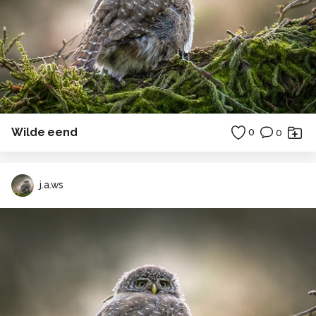
Wilde eend
0
0
j.a.ws