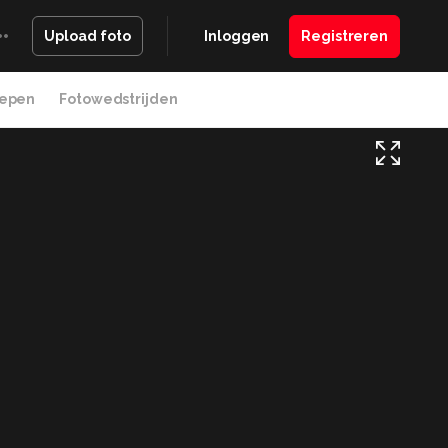
Inloggen
Registreren
Upload foto
epen
Fotowedstrijden