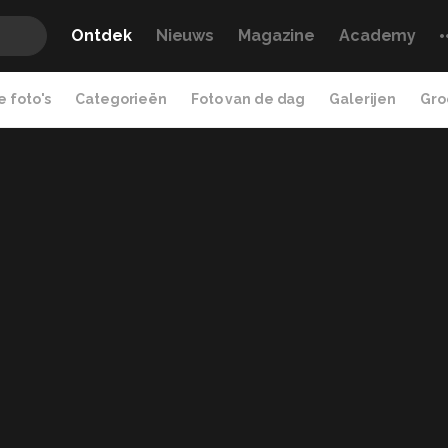
Ontdek
Nieuws
Magazine
Academy
 foto's
Categorieën
Foto van de dag
Galerijen
Gro