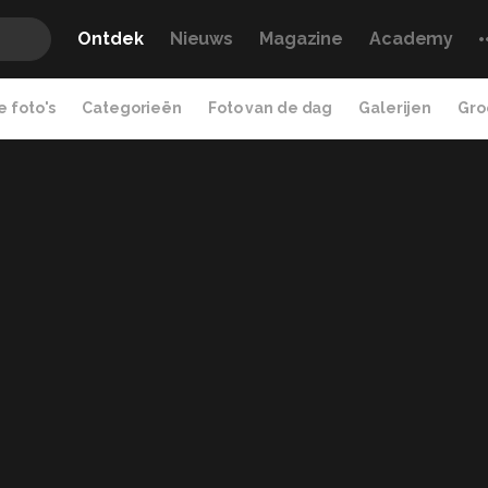
Ontdek
Nieuws
Magazine
Academy
 foto's
Categorieën
Foto van de dag
Galerijen
Gro