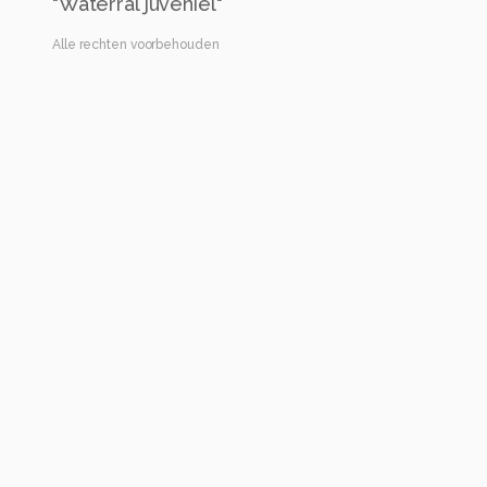
"Waterral juveniel"
Alle rechten voorbehouden
Instellingen
Gebruikte apparatuur
Canon EOS 5D Mark III
150-600mm F5-6.3 DG OS HSM | Sports 014
ISO 800 ·
ƒ/6.3 ·
1/6400s ·
600mm
Flitser uit, verplichte modus
Alle foto informatie tonen
Categorie
Dieren
Tags