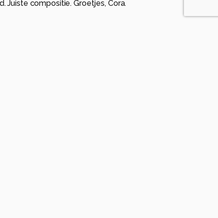
 Juiste compositie. Groetjes, Cora.
maanden geleden
r ook knappe foto....!
nden geleden
 moment
leden
as