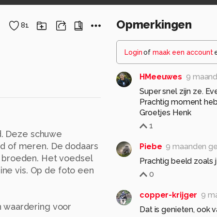
Opmerkingen
81
Login
of
maak een account
HMeeuwes
9 maand
Super snel zijn ze. E
Prachtig moment heb 
Groetjes Henk
1
nd. Deze schuwe
ed of meren. De dodaars
Piebe
9 maanden g
 broeden. Het voedsel
Prachtig beeld zoals 
eine vis. Op de foto een
0
copper-krijger
9 m
n waardering voor
Dat is genieten, ook v