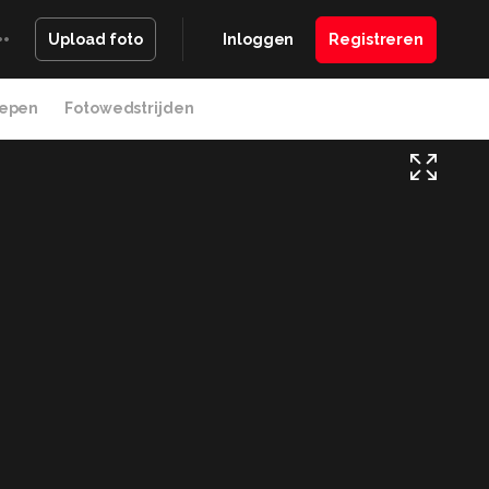
Inloggen
Registreren
Upload foto
epen
Fotowedstrijden