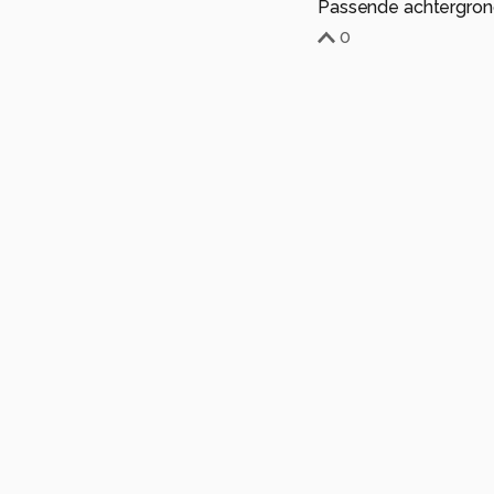
Passende achtergrond.
0
vlindersenmeer
9 
Wat een schattige maa
Gr Frans
0
tom kruissink
9 maa
Heel fraai, prachtig
0
Ssas
9 maanden ge
S
Mooie foto, groet Ss
0
Meer opmerkingen tonen