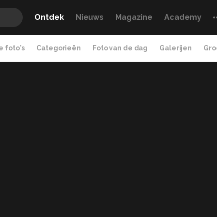
Ontdek
Nieuws
Magazine
Academy
 foto's
Categorieën
Foto van de dag
Galerijen
Gro