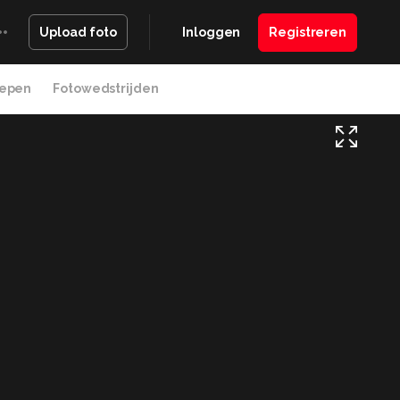
Inloggen
Registreren
Upload foto
epen
Fotowedstrijden