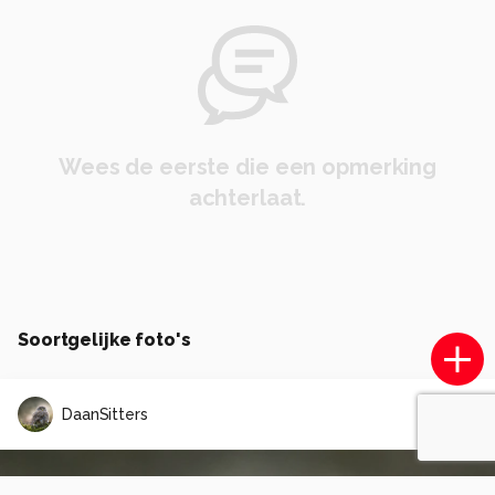
Wees de eerste die een opmerking
achterlaat.
Soortgelijke foto's
DaanSitters