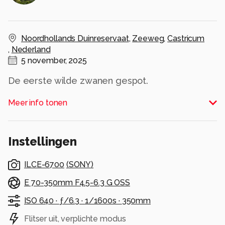
Noordhollands Duinreservaat
,
Zeeweg
,
Castricum
,
Nederland
5 november, 2025
De eerste wilde zwanen gespot.
Alle rechten voorbehouden
Meer info tonen
Instellingen
ILCE-6700
(
SONY
)
E 70-350mm F4.5-6.3 G OSS
ISO 640 ·
ƒ/6.3 ·
1/1600s ·
350mm
Flitser uit, verplichte modus