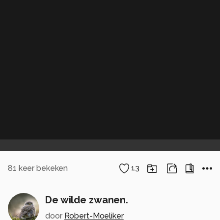
81
keer bekeken
13
De wilde zwanen.
door
Robert-Moeliker