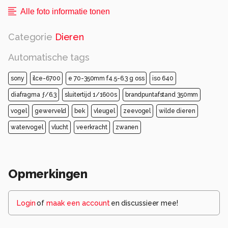
Alle foto informatie tonen
Categorie
Dieren
Automatische tags
sony
ilce-6700
e 70-350mm f4.5-6.3 g oss
iso 640
diafragma ƒ/6.3
sluitertijd 1/1600s
brandpuntafstand 350mm
vogel
gewerveld
bek
vleugel
zeevogel
wilde dieren
watervogel
vlucht
veerkracht
zwanen
Opmerkingen
Login
of
maak een account
en discussieer mee!