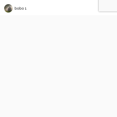
bobo 1
wat nu !
1
1