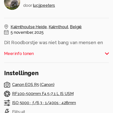
door
lucjjpeeters
Kalmthoutse Heide
,
Kalmthout
,
België
5 november, 2025
Dit Roodborstje was niet bang van mensen en
zat vrij dichtbij ...
Meer info tonen
Alle rechten voorbehouden
Instellingen
Canon EOS R5
(
Canon
)
RF100-500mm F4.5-7.1 L IS USM
ISO 5000 ·
ƒ/6.3 ·
1/400s ·
428mm
Flits uit