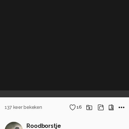
137
keer bekeken
16
Roodborstje