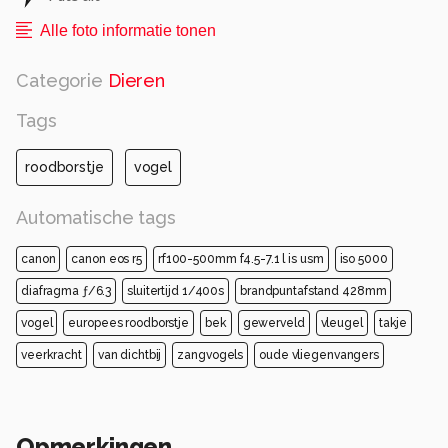
Alle foto informatie tonen
Categorie
Dieren
Tags
roodborstje
vogel
Automatische tags
canon
canon eos r5
rf100-500mm f4.5-7.1 l is usm
iso 5000
diafragma ƒ/6.3
sluitertijd 1/400s
brandpuntafstand 428mm
vogel
europees roodborstje
bek
gewerveld
vleugel
takje
veerkracht
van dichtbij
zangvogels
oude vliegenvangers
Opmerkingen