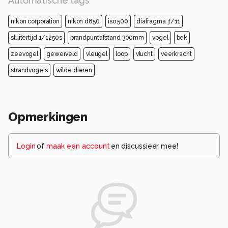
Automatische tags
nikon corporation
nikon d850
iso 500
diafragma ƒ/11
sluitertijd 1/1250s
brandpuntafstand 300mm
vogel
bek
zeevogel
gewerveld
vleugel
loop
vlucht
veerkracht
strandvogels
wilde dieren
Opmerkingen
Login
of
maak een account
en discussieer mee!