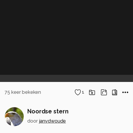
75
keer bekeken
1
Noordse stern
door
janvdwoude