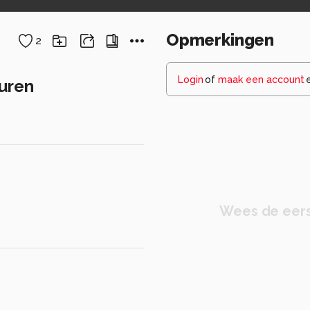
Opmerkingen
2
Login
of
maak een account
uren
Wees de eers