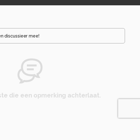
en discussieer mee!
te die een opmerking achterlaat.