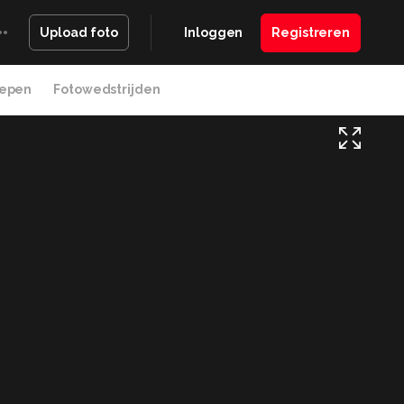
Inloggen
Registreren
Upload foto
epen
Fotowedstrijden