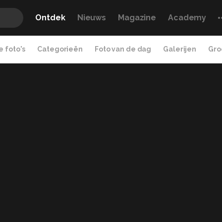
Ontdek
Nieuws
Magazine
Academy
 foto's
Categorieën
Foto van de dag
Galerijen
Gro