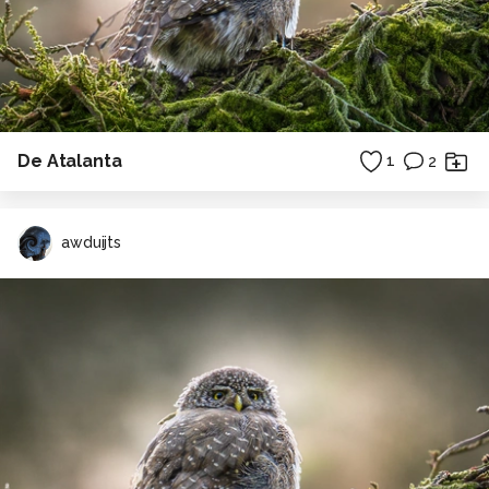
De Atalanta
1
2
awduijts