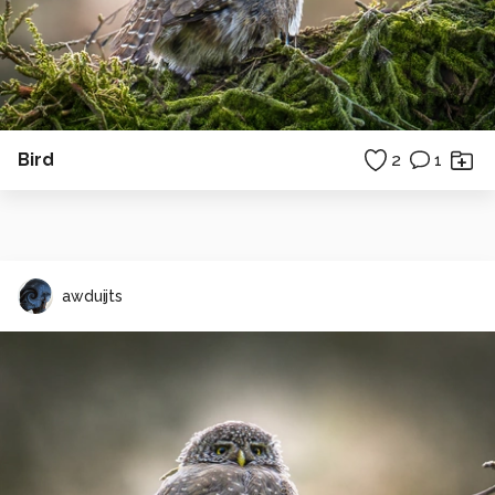
Bird
2
1
awduijts