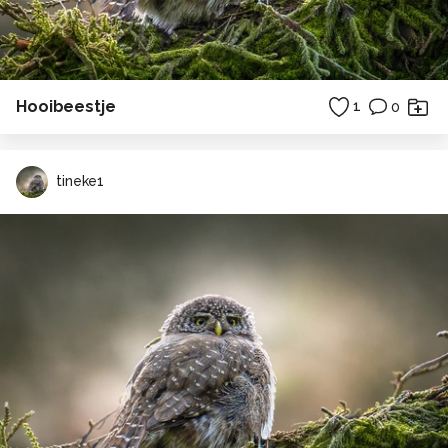
Hooibeestje
1
0
tineke1