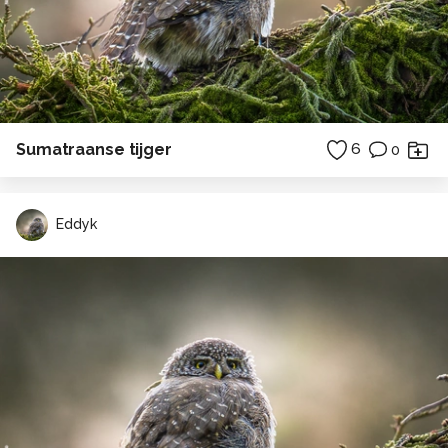
Sumatraanse tijger
6
0
Eddyk