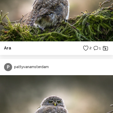
Ara
2
1
P
pattyvanamsterdam