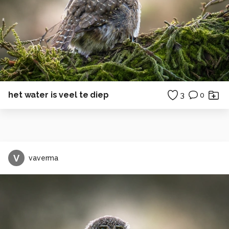
het water is veel te diep
3
0
V
vaverma