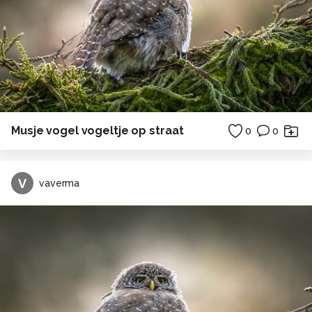
Musje vogel vogeltje op straat
0
0
V
vaverma