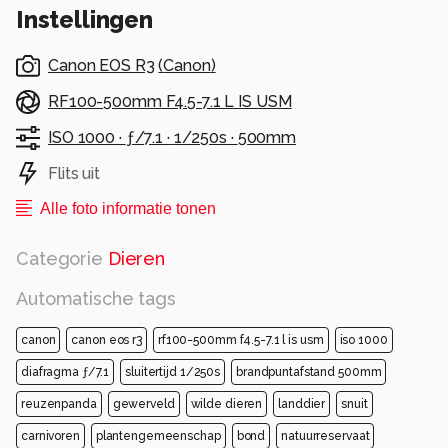
Instellingen
Canon EOS R3
(
Canon
)
RF100-500mm F4.5-7.1 L IS USM
ISO 1000 ·
ƒ/7.1 ·
1/250s ·
500mm
Flits uit
Alle foto informatie tonen
Categorie
Dieren
Automatische tags
canon
canon eos r3
rf100-500mm f4.5-7.1 l is usm
iso 1000
diafragma ƒ/7.1
sluitertijd 1/250s
brandpuntafstand 500mm
reuzenpanda
gewerveld
wilde dieren
landdier
snuit
carnivoren
plantengemeenschap
bond
natuurreservaat