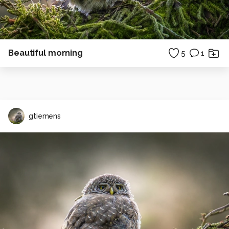
Beautiful morning
5
1
gtiemens