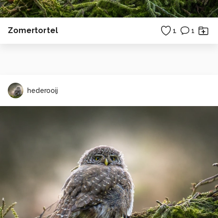
Zomertortel
1
1
hederooij