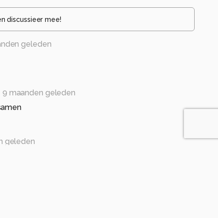
en discussieer mee!
nden geleden
9 maanden geleden
 samen
n geleden
foto kunnen zetten , prachtige opname.
en geleden