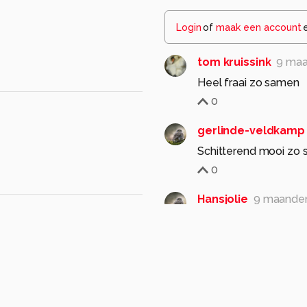
Login
of
maak een account
tom kruissink
9 maa
Heel fraai zo samen
0
gerlinde-veldkamp
Schitterend mooi zo
0
Hansjolie
9 maande
Mooi zo samen op de 
Gr Hans.
1
015
Anna Rass
9 maand