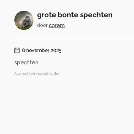
grote bonte spechten
coram
door
8 november, 2025
spechten
Alle rechten voorbehouden
Instellingen
Canon EOS 90D
(
Canon
)
150-600mm F5-6.3 DG OS HSM | Contemporary 
ISO 800 ·
ƒ/6.3 ·
1/500s ·
600mm