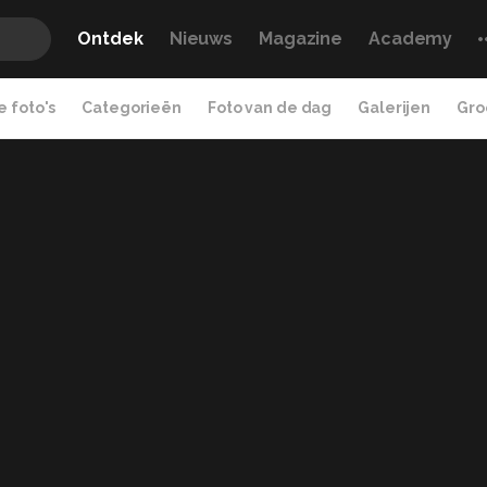
Ontdek
Nieuws
Magazine
Academy
 foto's
Categorieën
Foto van de dag
Galerijen
Gro