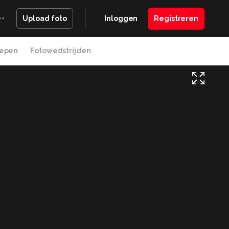
Inloggen
Registreren
Upload foto
epen
Fotowedstrijden