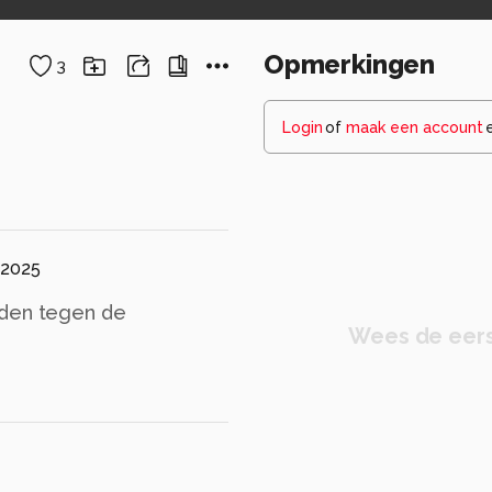
Opmerkingen
3
Login
of
maak een account
 2025
nden tegen de
Wees de eers