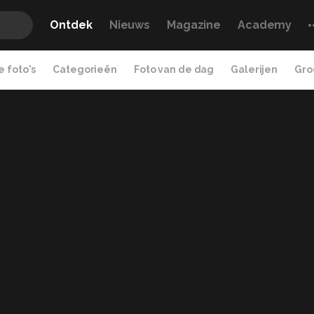
Ontdek
Nieuws
Magazine
Academy
 foto's
Categorieën
Foto van de dag
Galerijen
Gro