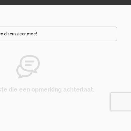
en discussieer mee!
te die een opmerking achterlaat.