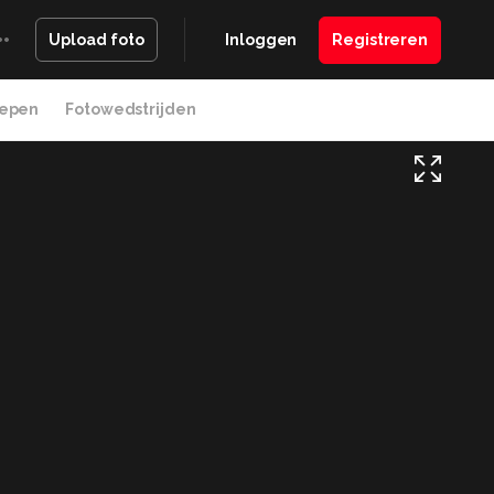
Inloggen
Registreren
Upload foto
epen
Fotowedstrijden