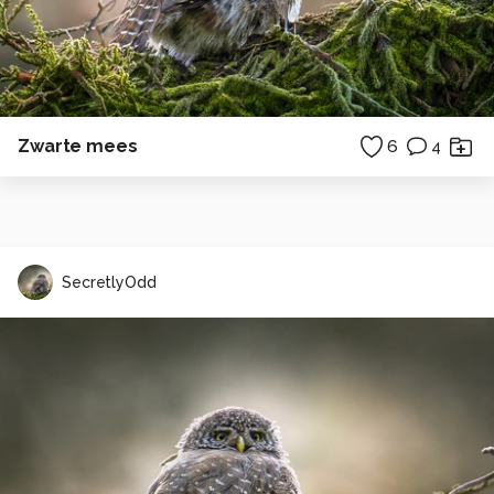
Zwarte mees
6
4
SecretlyOdd