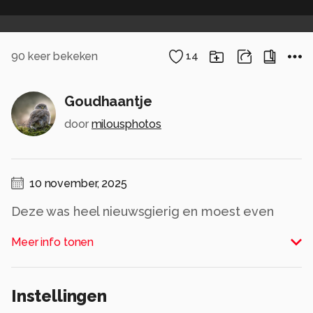
90
keer bekeken
14
Goudhaantje
door
milousphotos
10 november, 2025
Deze was heel nieuwsgierig en moest even
kijken wat er aan de overkant gebeurde.
Meer info tonen
Alle rechten voorbehouden
Instellingen