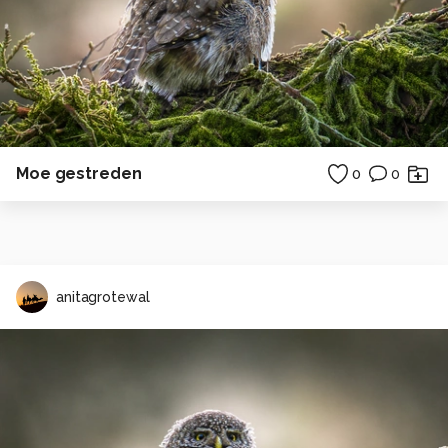
Moe gestreden
0
0
anitagrotewal