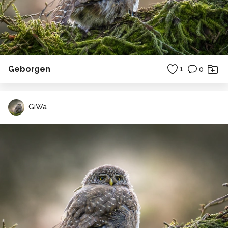
Geborgen
1
0
GiWa