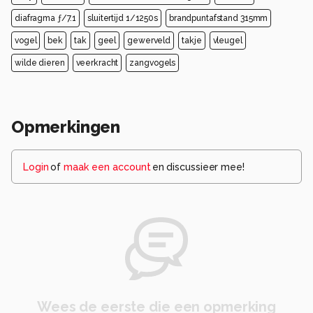
diafragma ƒ/7.1
sluitertijd 1/1250s
brandpuntafstand 315mm
vogel
bek
tak
geel
gewerveld
takje
vleugel
wilde dieren
veerkracht
zangvogels
Opmerkingen
Login
of
maak een account
en discussieer mee!
Wees de eerste die een opmerking