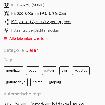
ILCE-7RM5
(
SONY
)
FE 200-600mm F5.6-6.3 G OSS
ISO 3200 ·
ƒ/7.1 ·
1/1250s ·
315mm
Flitser uit, verplichte modus
Alle foto informatie tonen
Categorie
Dieren
Tags
goudhaan
vogel
natuur
dier
vogeltje
goudhaantje
herfst
grappig
Automatische tags
sony
ilce-7rm5
fe 200-600mm f5.6-6.3 g oss
iso 3200