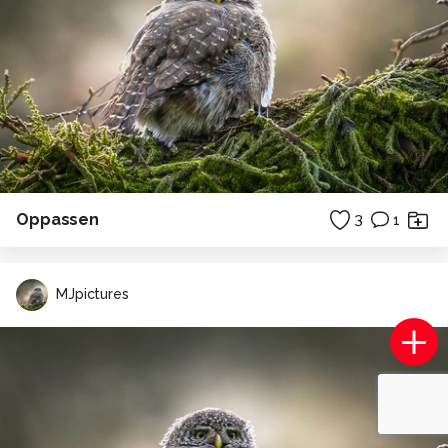
Oppassen
3
1
MJpictures