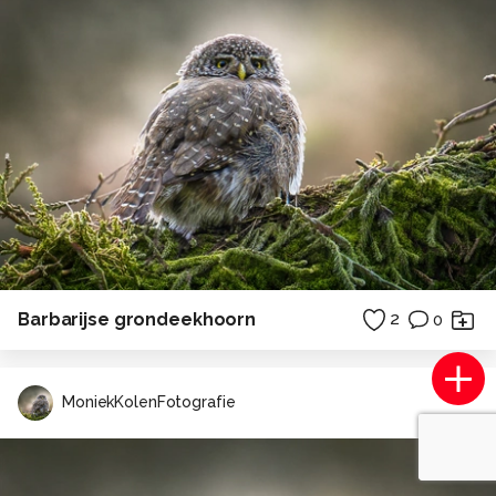
Barbarijse grondeekhoorn
2
0
MoniekKolenFotografie