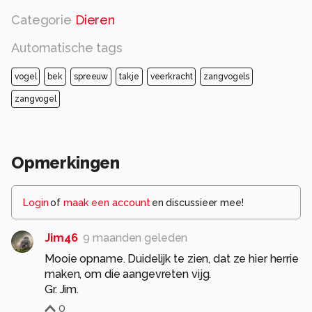
Categorie
Dieren
Automatische tags
vogel
bek
spreeuw
takje
veerkracht
zangvogels
zangvogel
Opmerkingen
Login
of
maak een account
en discussieer mee!
Jim46
9 maanden geleden
Mooie opname. Duidelijk te zien, dat ze hier herrie
maken, om die aangevreten vijg.
Gr. Jim.
0