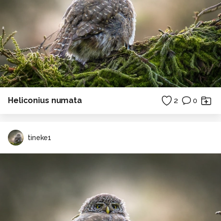
Heliconius numata
2
0
tineke1