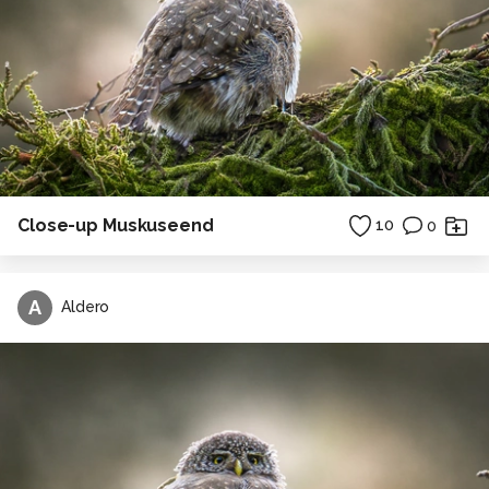
Close-up Muskuseend
10
0
A
Aldero