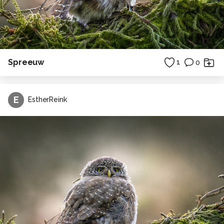
Spreeuw
1
0
E
EstherReink