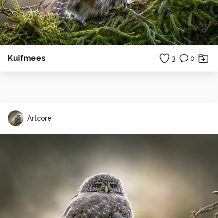
Kuifmees
3
0
Artcore