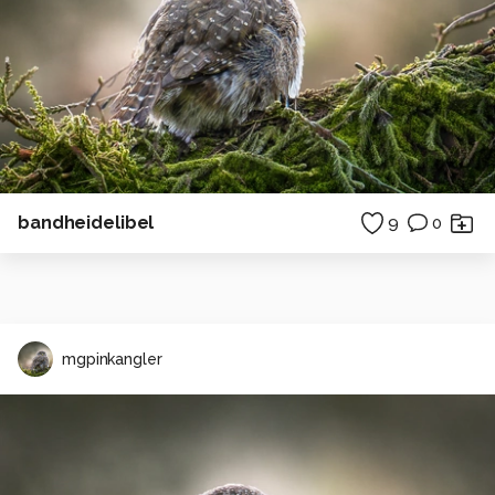
bandheidelibel
9
0
mgpinkangler