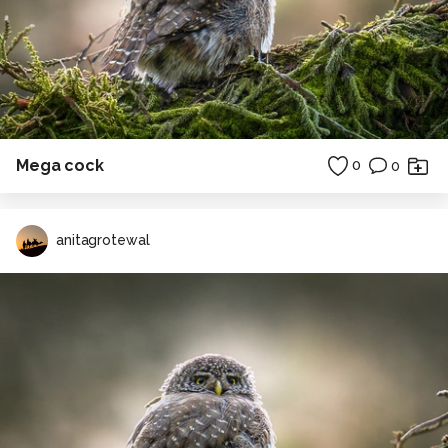
Mega cock
0
0
anitagrotewal