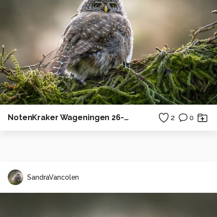
NotenKraker Wageningen 26-11-2018
2
0
SandraVancolen