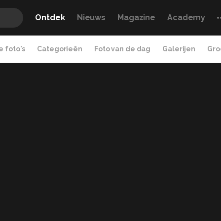
Ontdek
Nieuws
Magazine
Academy
 foto's
Categorieën
Foto van de dag
Galerijen
Gro