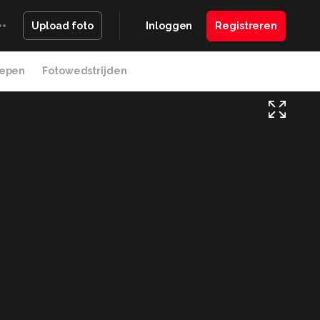
Inloggen
Registreren
Upload foto
epen
Fotowedstrijden