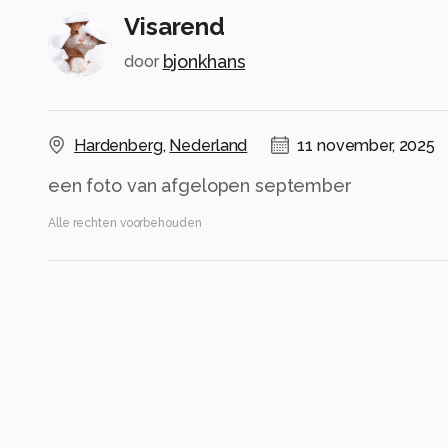
Visarend
bjonkhans
door
Hardenberg
,
Nederland
11 november, 2025
een foto van afgelopen september
Alle rechten voorbehouden
Instellingen
NIKON Z6_3
(
NIKON CORPORATION
)
NIKKOR Z 180-600mm f/5.6-6.3 VR
ISO 2500 ·
ƒ/9 ·
1/4000s ·
600mm