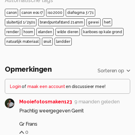
Automatische tags
canon
canon eos r7
iso 2000
diafragma ƒ/7.1
sluitertijd 1/250s
brandpuntafstand 214mm
gewei
hert
rendier
hoorn
elanden
wilde dieren
kariboes op kale grond
natuurlijk materiaal
snuit
landdier
Opmerkingen
Sorteren op
Login
of
maak een account
en discussieer mee!
Mooiefotosmaken123
9 maanden geleden
Prachtig weergegeven Gerrit
Gr Frans
0