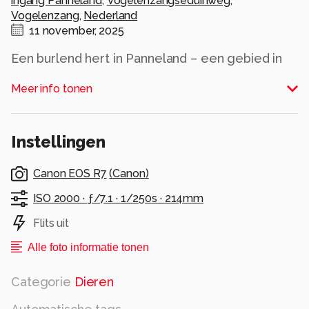
ingang Panneland
,
Vogelenzangseduinweg
,
Vogelenzang
,
Nederland
11 november, 2025
Een burlend hert in Panneland – een gebied in
de Amsterdamse Waterleidingduinen – is een
Meer info tonen
indrukwekkend natuur tafereel dat de kracht en
schoonheid van de bronsttijd weerspiegelt.
Alle rechten voorbehouden
Instellingen
Canon EOS R7
(
Canon
)
ISO 2000 ·
ƒ/7.1 ·
1/250s ·
214mm
Flits uit
Alle foto informatie tonen
Categorie
Dieren