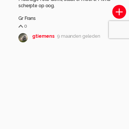
scherpte op oog.
Gr Frans
0
gtiemens
9 maanden geleden
Dank je wel Frans
Gr. Gerrit Tiemens
0
Komt voor in