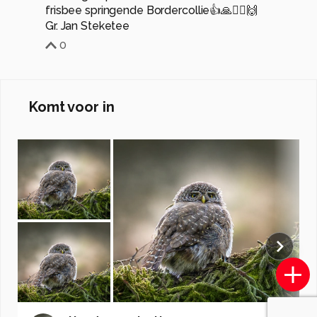
frisbee springende Bordercollie👍🙏🙋‍♂️🙌
Gr. Jan Steketee
0
Komt voor in