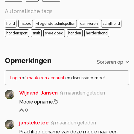
Automatische tags
hond
frisbee
vliegende schijfspellen
carnivoren
schijfhond
hondensport
snuit
speelgoed
honden
herdershond
Opmerkingen
Sorteren op
Login
of
maak een account
en discussieer mee!
Wijnand-Jansen
9 maanden geleden
Mooie opname.👌
0
jansteketee
9 maanden geleden
Prachtige opname van deze mooie naar een