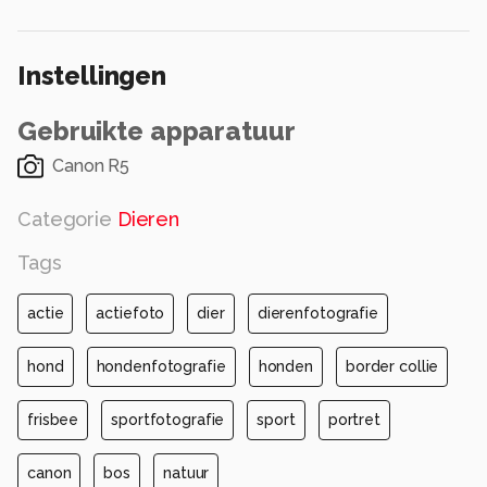
Alle rechten voorbehouden
Instellingen
Gebruikte apparatuur
Canon R5
Categorie
Dieren
Tags
actie
actiefoto
dier
dierenfotografie
hond
hondenfotografie
honden
border collie
frisbee
sportfotografie
sport
portret
canon
bos
natuur