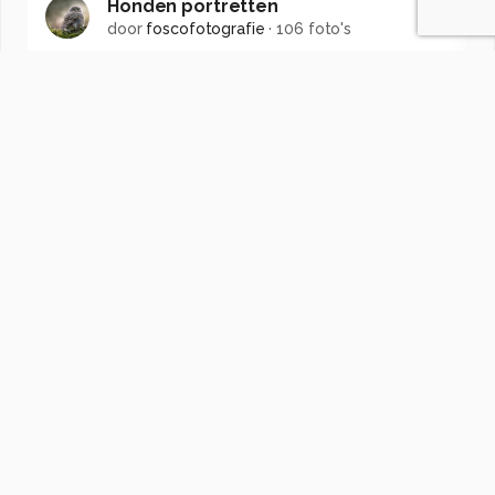
Honden portretten
door
foscofotografie
·
106 foto's
Soortgelijke foto's
Nicolet1973