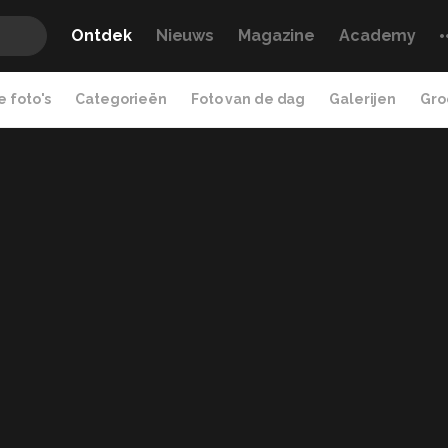
Ontdek
Nieuws
Magazine
Academy
 foto's
Categorieën
Foto van de dag
Galerijen
Gro