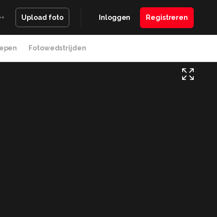
Inloggen
Registreren
Upload foto
epen
Fotowedstrijden