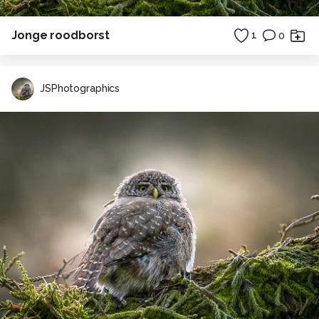
Jonge roodborst
1
0
JSPhotographics