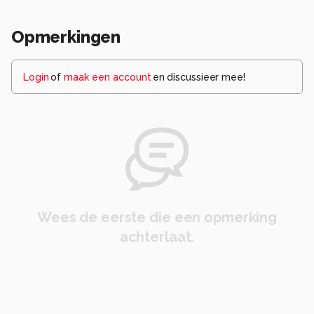
Opmerkingen
Login
of
maak een account
en discussieer mee!
Wees de eerste die een opmerking
achterlaat.