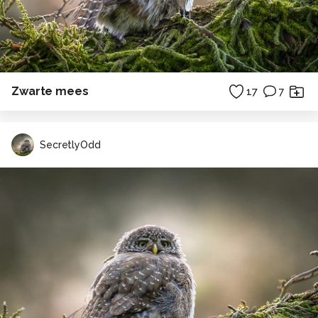
Zwarte mees
17
7
SecretlyOdd