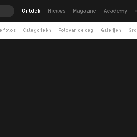
Ontdek
Nieuws
Magazine
Academy
 foto's
Categorieën
Foto van de dag
Galerijen
Gro