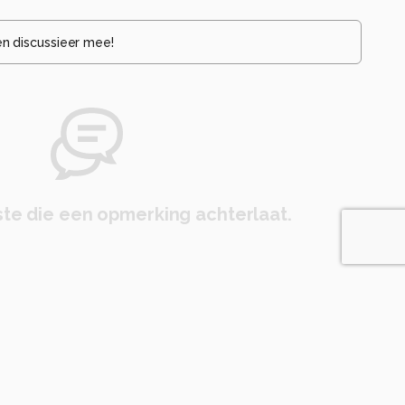
en discussieer mee!
te die een opmerking achterlaat.