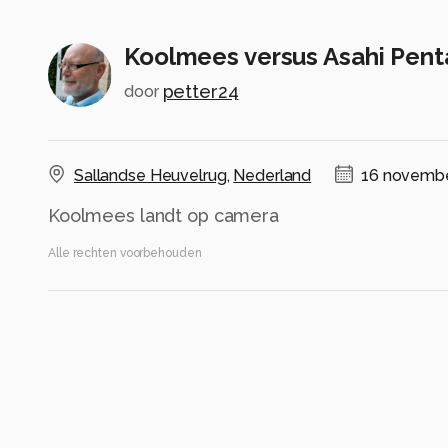
Koolmees versus Asahi Pent
petter24
door
Sallandse Heuvelrug
,
Nederland
16 novembe
Koolmees landt op camera
Alle rechten voorbehouden
Instellingen
Gebruikte apparatuur
Nikon Z8