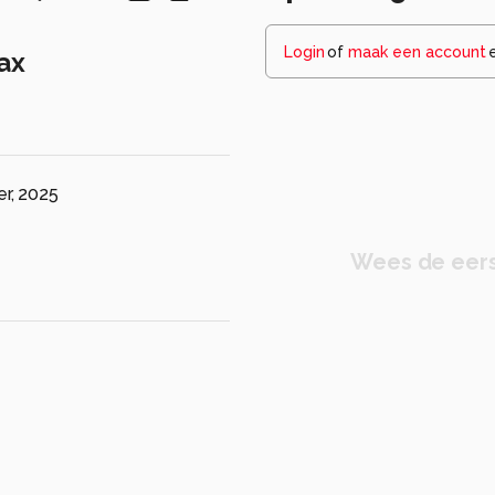
Login
of
maak een account
ax
r, 2025
Wees de eers