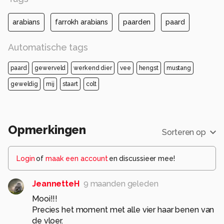
arabians
farrokh arabians
paarden
paard
Automatische tags
paard
gewerveld
werkend dier
vee
hengst
mustang
geweldig
mij
staart
colt
Opmerkingen
Sorteren op
Login
of
maak een account
en discussieer mee!
JeannetteH
9 maanden geleden
Mooi!!!
Precies het moment met alle vier haar benen van
de vloer.