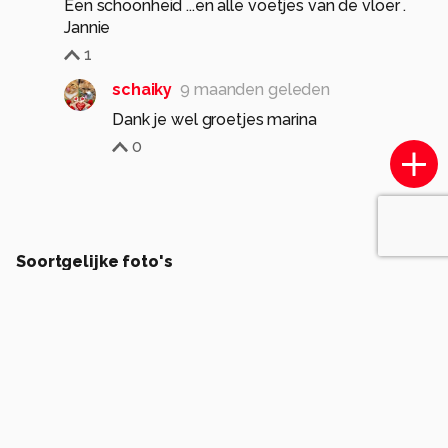
Een schoonheid ...en alle voetjes van de vloer .
Jannie
1
schaiky
9 maanden geleden
Dank je wel groetjes marina
0
Soortgelijke foto's
V
Voadre