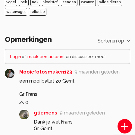
vogel
bek
nek
vloeistof
eenden
zwanen
wilde dieren
watervogel
reflectie
Opmerkingen
Sorteren op
Login
of
maak een account
en discussieer mee!
Mooiefotosmaken123
9 maanden geleden
een mooi ballet zo Gerrit
Gr Frans
0
gtiemens
9 maanden geleden
Dank je wel Frans
Gr. Gerrit