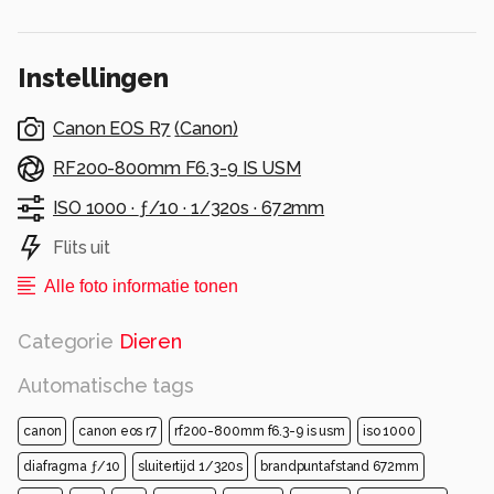
Instellingen
Canon EOS R7
(
Canon
)
RF200-800mm F6.3-9 IS USM
ISO 1000 ·
ƒ/10 ·
1/320s ·
672mm
Flits uit
Alle foto informatie tonen
Categorie
Dieren
Automatische tags
canon
canon eos r7
rf200-800mm f6.3-9 is usm
iso 1000
diafragma ƒ/10
sluitertijd 1/320s
brandpuntafstand 672mm