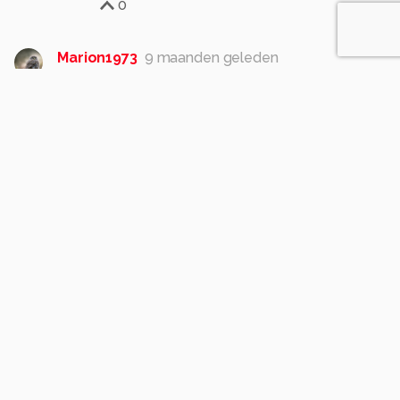
0
Marion1973
9 maanden geleden
Hele mooie foto, gr marion
0
gtiemens
9 maanden geleden
Dank je wel Marion
Gr. Gerrit Tiemens
1
AdtenHoopen
9 maanden geleden
Mooi van tint gr.ad+
0
gtiemens
9 maanden geleden
Dank je wel Ad
Gr. Gerrit Tiemens