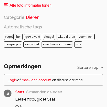
Alle foto informatie tonen
Categorie
Dieren
Automatische tags
vogel
bek
gewerveld
vleugel
wilde dieren
veerkracht
zangvogels
zangvogel
amerikaanse mussen
mus
Opmerkingen
Sorteren op
Login
of
maak een account
en discussieer mee!
Ssas
8 maanden geleden
S
Leuke foto, groet Ssas
0