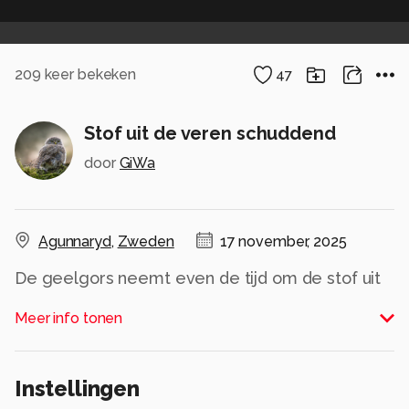
209
keer bekeken
47
Stof uit de veren schuddend
door
GiWa
Agunnaryd
,
Zweden
17 november, 2025
De geelgors neemt even de tijd om de stof uit
de veren te schudden.
Meer info tonen
Nikon Z8 / 600 mm
Iso 2000 / F8 / 1/2500
Alle rechten voorbehouden
Instellingen