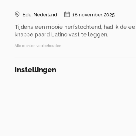
Ede
,
Nederland
18 november, 2025
Tijdens een mooie herfstochtend, had ik de e
knappe paard Latino vast te leggen.
Alle rechten voorbehouden
Instellingen
Canon EOS R6m2
(
Canon
)
EF70-200mm f/2.8L IS II USM
ISO 1250 ·
ƒ/2.8 ·
1/640s ·
85mm
Flits uit
Alle foto informatie tonen