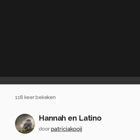
118
keer bekeken
Hannah en Latino
patriciakooij
door