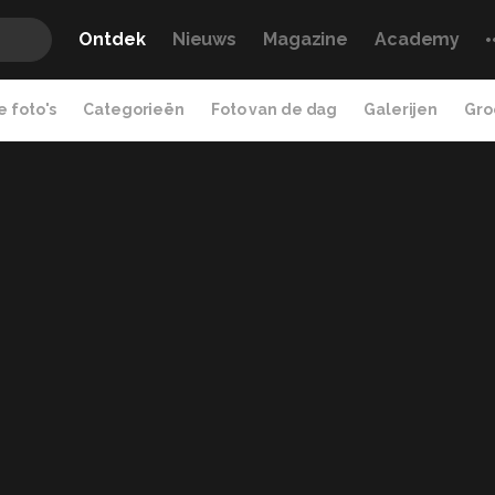
Ontdek
Nieuws
Magazine
Academy
 foto's
Categorieën
Foto van de dag
Galerijen
Gro