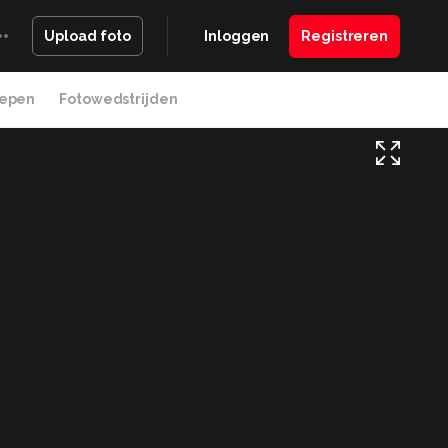
Inloggen
Registreren
Upload foto
epen
Fotowedstrijden