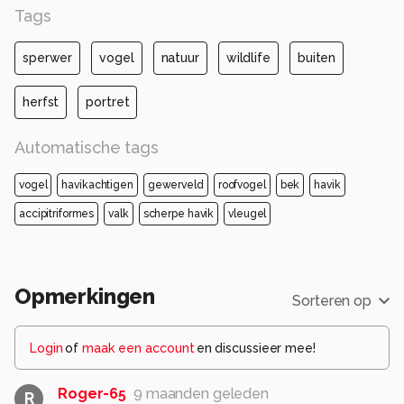
Tags
sperwer
vogel
natuur
wildlife
buiten
herfst
portret
Automatische tags
vogel
havikachtigen
gewerveld
roofvogel
bek
havik
accipitriformes
valk
scherpe havik
vleugel
Opmerkingen
Sorteren op
Login
of
maak een account
en discussieer mee!
Roger-65
9 maanden geleden
R