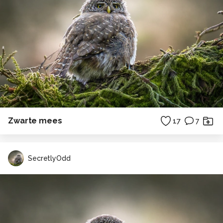
Zwarte mees
17
7
SecretlyOdd