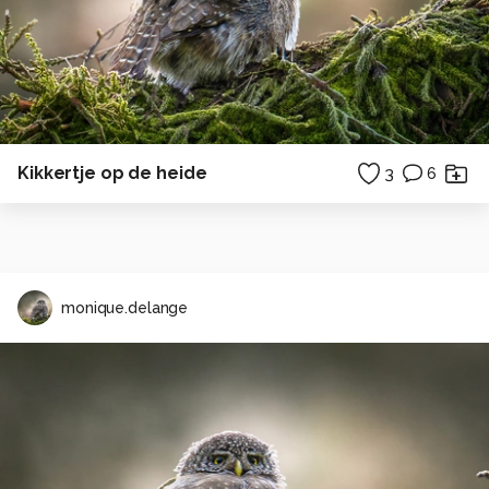
Kikkertje op de heide
3
6
monique.delange