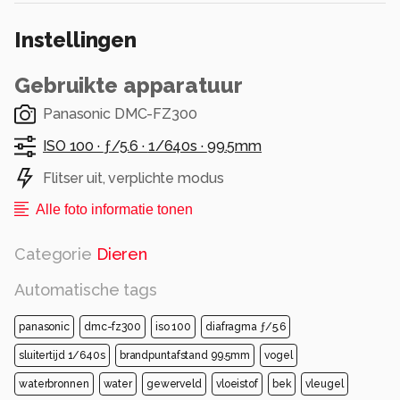
kreeg er geen genoeg van .
Instellingen
Iedereen weer bedankt voor de reactie s op de
vorige foto s.
Gebruikte apparatuur
Groeten Jos Dries
Panasonic DMC-FZ300
Alle rechten voorbehouden
ISO 100 ·
ƒ/5.6 ·
1/640s ·
99.5mm
Flitser uit, verplichte modus
Alle foto informatie tonen
Categorie
Dieren
Automatische tags
panasonic
dmc-fz300
iso 100
diafragma ƒ/5.6
sluitertijd 1/640s
brandpuntafstand 99.5mm
vogel
waterbronnen
water
gewerveld
vloeistof
bek
vleugel