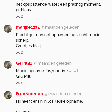
het opspattende water, een prachtig moment.
gr. Klaas.
0
marijke1234
9 maanden geleden
Prachitge momnet opnamen op vlucht mooie
scherp.
Groetjes Marij.
0
Gerrit41
9 maanden geleden
Mooie opname Jos,mooi in zw-wit.
Gr,Gerrit.
0
FredNoomen
9 maanden geleden
Hij heeft er zin in Jos, leuke opname.