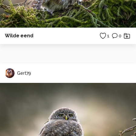
Wilde eend
1
0
Gert79