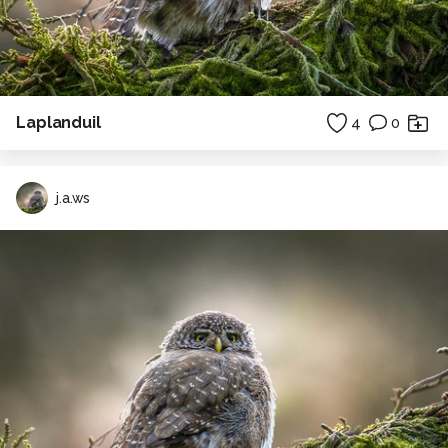
Laplanduil
4
0
j.a.ws