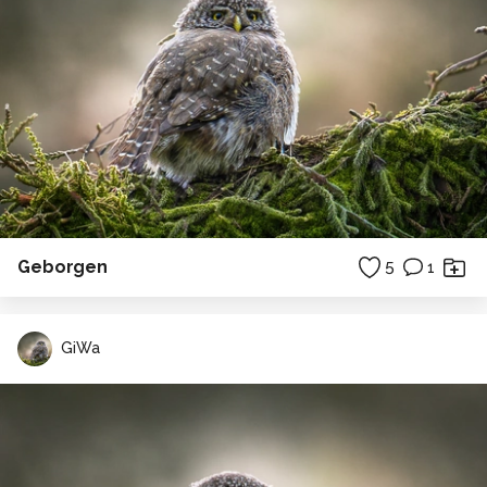
Geborgen
5
1
GiWa