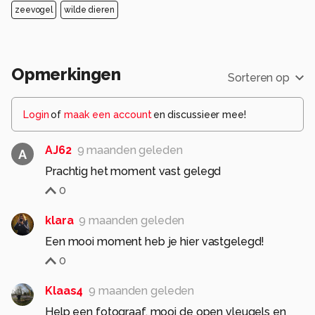
zeevogel
wilde dieren
Opmerkingen
Sorteren op
Login
of
maak een account
en discussieer mee!
AJ62
9 maanden geleden
A
Prachtig het moment vast gelegd
0
klara
9 maanden geleden
Een mooi moment heb je hier vastgelegd!
0
Klaas4
9 maanden geleden
Help een fotograaf, mooi de open vleugels en