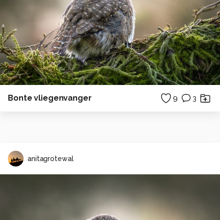
Bonte vliegenvanger
9
3
anitagrotewal