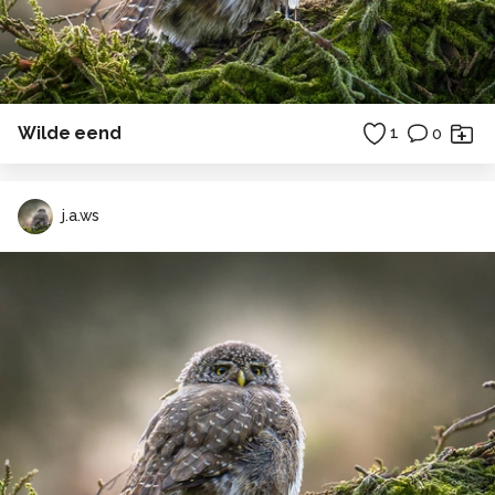
Wilde eend
1
0
j.a.ws