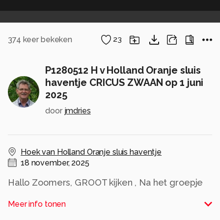
374
keer bekeken
23
P1280512 H v Holland Oranje sluis
haventje CRICUS ZWAAN op 1 juni
2025
door
jmdries
Hoek van Holland Oranje sluis haventje
18 november, 2025
Hallo Zoomers, GROOT kijken , Na het groepje
zwanen tijdens de wasbeurt was deze zwaan
Meer info tonen
midden in het haventje bezig een LIVE SHOW
op te voeren , Dit duurde minuten lang en hij