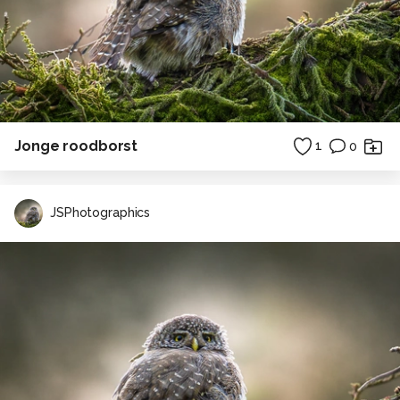
Jonge roodborst
1
0
JSPhotographics