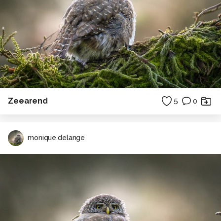
Zeearend
5
0
monique.delange