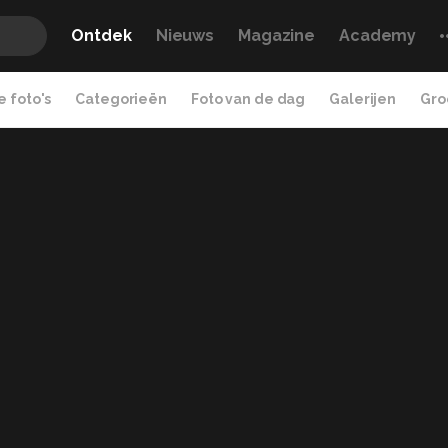
Ontdek
Nieuws
Magazine
Academy
 foto's
Categorieën
Foto van de dag
Galerijen
Gro