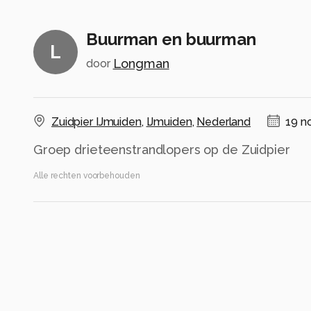
Buurman en buurman
L
Longman
door
Zuidpier IJmuiden
,
IJmuiden
,
Nederland
19 n
Groep drieteenstrandlopers op de Zuidpier
Alle rechten voorbehouden
Instellingen
Gebruikte apparatuur
Canon R7