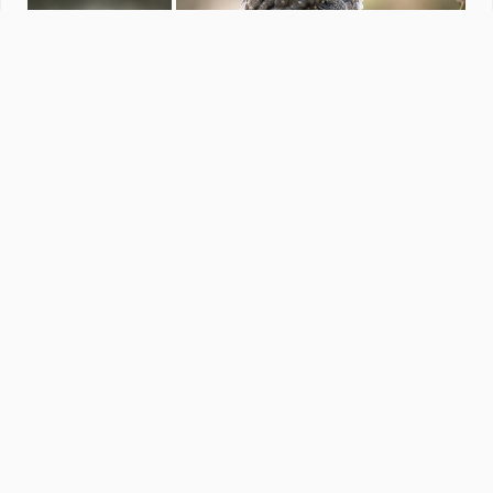
Fotowedstrijd Natuur in de stad
door
redactiezoom
·
1012 foto's
Soortgelijke foto's
ina1