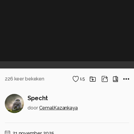
226
keer bekeken
15
Specht
door
CemalKazankaya
21 november, 2025