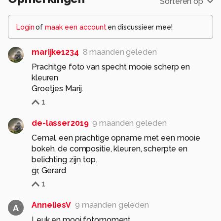
Sorteren op
Login
of
maak een account
en discussieer mee!
marijke1234
8 maanden geleden
Prachitge foto van specht mooie scherp en
kleuren
Groetjes Marij.
1
de-lasser2019
9 maanden geleden
Cemal, een prachtige opname met een mooie
bokeh, de compositie, kleuren, scherpte en
belichting zijn top.
1
AnneliesV
9 maanden geleden
A
Leuk en mooi fotomoment