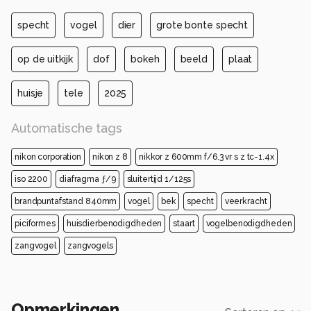
specht
vogel
dier
grote bonte specht
op de uitkijk
dof
bokeh
beeld
plaat
huisje
tele
2025
Automatische tags
nikon corporation
nikon z 8
nikkor z 600mm f/6.3 vr s z tc-1.4x
iso 2200
diafragma ƒ/9
sluitertijd 1/125s
brandpuntafstand 840mm
vogel
bek
specht
veerkracht
piciformes
huisdierbenodigdheden
staart
vogelbenodigdheden
zangvogel
zangvogels
Opmerkingen