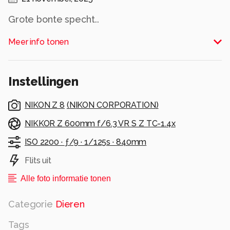
Grote bonte specht..
Alle rechten voorbehouden
Meer info tonen
Instellingen
NIKON Z 8
(
NIKON CORPORATION
)
NIKKOR Z 600mm f/6.3 VR S Z TC-1.4x
ISO 2200 ·
ƒ/9 ·
1/125s ·
840mm
Flits uit
Alle foto informatie tonen
Categorie
Dieren
Tags