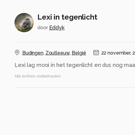
Lexi in tegenlicht
Eddyk
door
Budingen
,
Zoutleeuw
,
België
22 november, 
Lexi lag mooi in het tegenlicht en dus nog maa
Alle rechten voorbehouden
Instellingen
Gebruikte apparatuur
Canon EOS R3