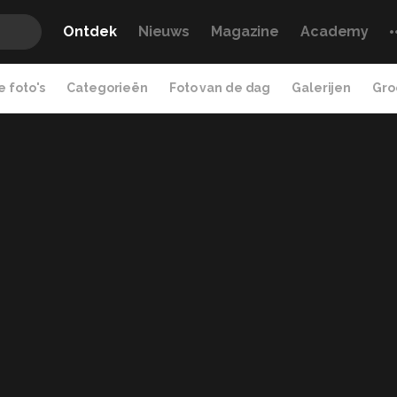
Ontdek
Nieuws
Magazine
Academy
 foto's
Categorieën
Foto van de dag
Galerijen
Gro