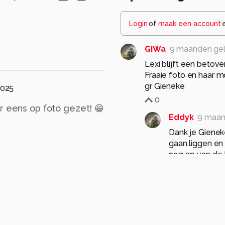
Login
of
maak een account
GiWa
9 maanden ge
Lexi blijft een betov
Fraaie foto en haar mo
gr Gieneke
2025
0
r eens op foto gezet! 😁
Eddyk
9 maan
Dank je Gienek
gaan liggen en
nog op van de 
1
Jim46
9 maanden g
Deze madam heb je mo
kleur, Eddy! Zo te zien