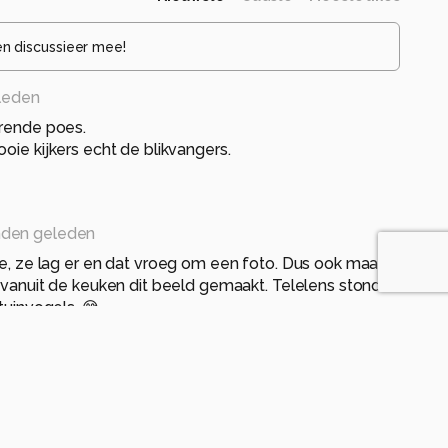
en discussieer mee!
leden
erende poes.
oie kijkers echt de blikvangers.
den geleden
e, ze lag er en dat vroeg om een foto. Dus ook maar
 vanuit de keuken dit beeld gemaakt. Telelens stond
tuinvogels. 😅
eleden
oi en duidelijk vastgelegd. Scherp en mooi van
 heb je een invulflits gebruikt. Ik zie die lichtreflecties