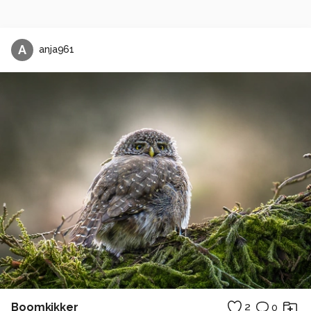
A
anja961
Boomkikker
2
0