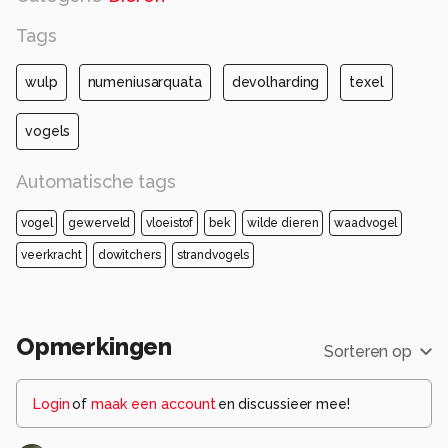
Tags
wulp
numeniusarquata
devolharding
texel
vogels
Automatische tags
vogel
gewerveld
vloeistof
bek
wilde dieren
waadvogel
veerkracht
dowitchers
strandvogels
Opmerkingen
Sorteren op
Login
of
maak een account
en discussieer mee!