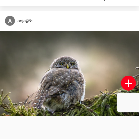
A
anja961
Boomkikker
13
2