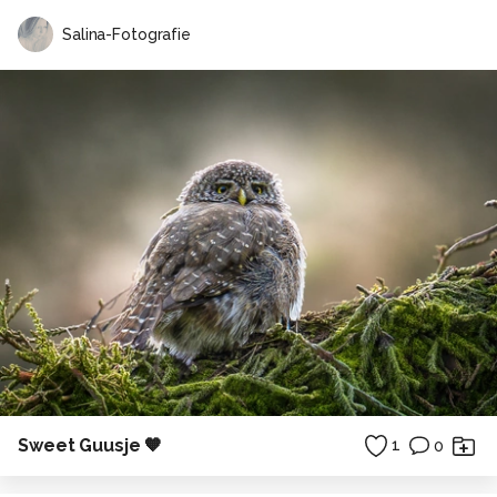
Salina-Fotografie
Sweet Guusje 🧡
1
0