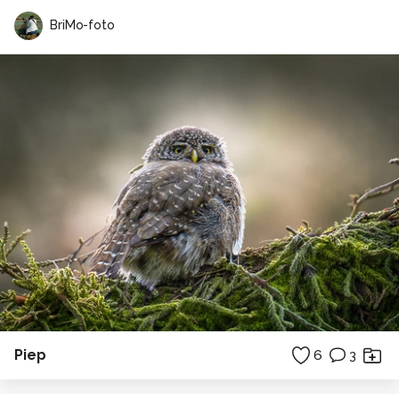
BriMo-foto
Piep
6
3