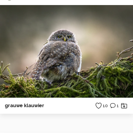
grauwe klauwier
10
1