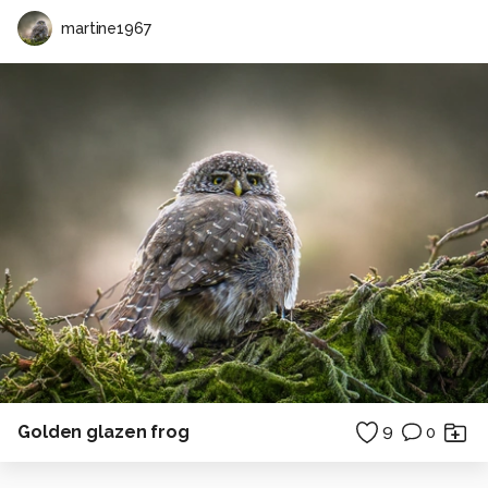
martine1967
Golden glazen frog
9
0