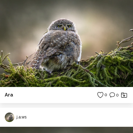
Ara
0
0
j.a.ws