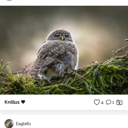
Knillus 🖤
4
1
Eagle61