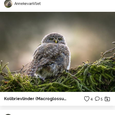
AnnekevanVliet
Kolibrievlinder (Macroglossum stellatarum)
4
5