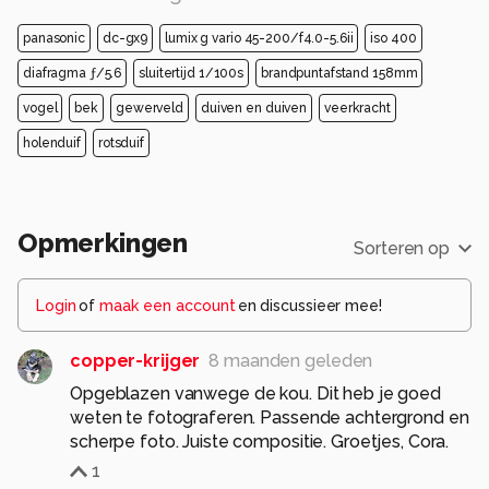
panasonic
dc-gx9
lumix g vario 45-200/f4.0-5.6ii
iso 400
diafragma ƒ/5.6
sluitertijd 1/100s
brandpuntafstand 158mm
vogel
bek
gewerveld
duiven en duiven
veerkracht
holenduif
rotsduif
Opmerkingen
Sorteren op
Login
of
maak een account
en discussieer mee!
copper-krijger
8 maanden geleden
Opgeblazen vanwege de kou. Dit heb je goed
weten te fotograferen. Passende achtergrond en
scherpe foto. Juiste compositie. Groetjes, Cora.
1