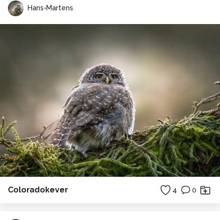
Hans-Martens
Coloradokever
4
0