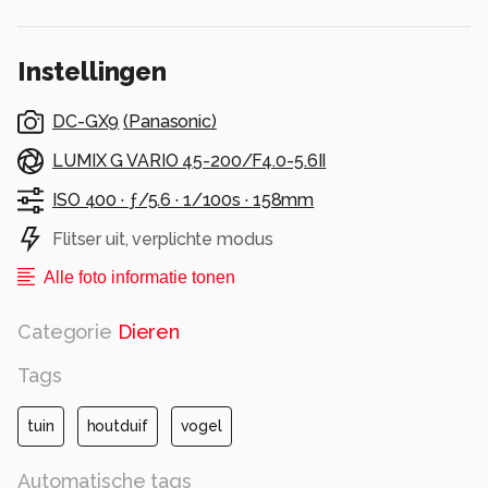
en ‘Kleverig koraalzwammetje’.
Alle rechten voorbehouden
Instellingen
DC-GX9
(
Panasonic
)
LUMIX G VARIO 45-200/F4.0-5.6II
ISO 400 ·
ƒ/5.6 ·
1/100s ·
158mm
Flitser uit, verplichte modus
Alle foto informatie tonen
Categorie
Dieren
Tags
tuin
houtduif
vogel
Automatische tags