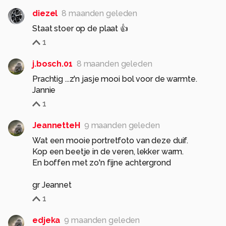
diezel
8 maanden geleden
Staat stoer op de plaat 👍
1
j.bosch.01
8 maanden geleden
Prachtig ...z'n jasje mooi bol voor de warmte.
Jannie
1
JeannetteH
9 maanden geleden
Wat een mooie portretfoto van deze duif.
Kop een beetje in de veren, lekker warm.
En boffen met zo'n fijne achtergrond
gr Jeannet
1
edjeka
9 maanden geleden