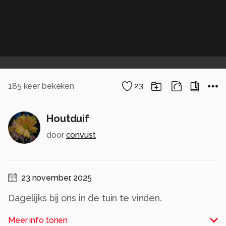
185
keer bekeken
23
Houtduif
door
convust
23 november, 2025
Dagelijks bij ons in de tuin te vinden.
Meer info tonen
Bedankt voor de reacties bij ‘Kasteel Stapelen’