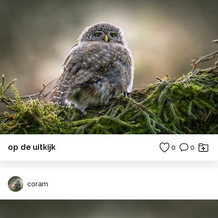
op de uitkijk
0
0
coram