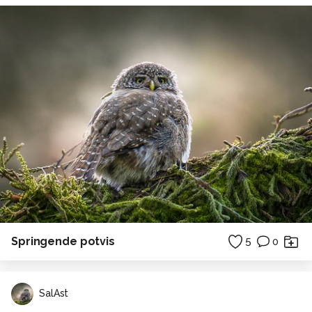
Springende potvis
5
0
SalAst