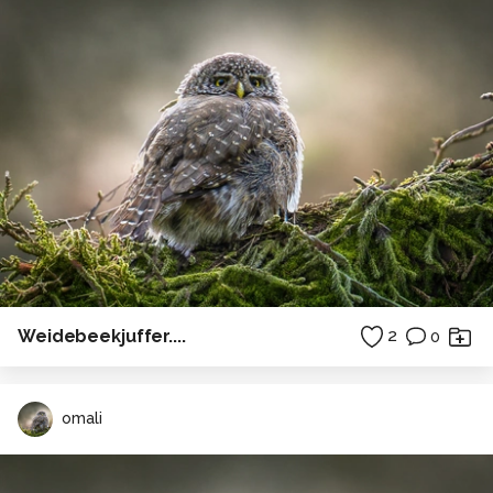
Weidebeekjuffer....
2
0
omali