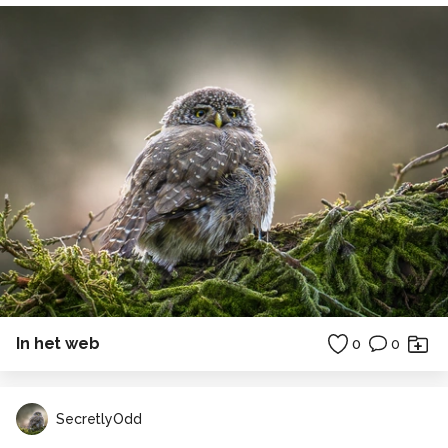
In het web
0
0
SecretlyOdd