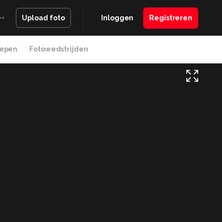
Inloggen
Registreren
Upload foto
epen
Fotowedstrijden