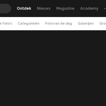
Ontdek
Nieuws
Magazine
Academy
 foto's
Categorieën
Foto van de dag
Galerijen
Gro