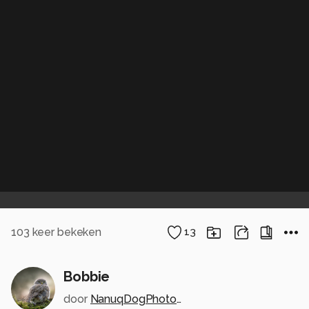
103
keer bekeken
13
Bobbie
door
NanuqDogPhotography