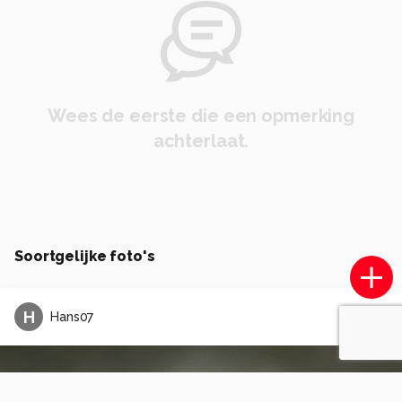
Wees de eerste die een opmerking
achterlaat.
Soortgelijke foto's
H
Hans07