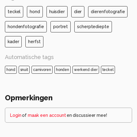
teckel
hond
huisdier
dier
dierenfotografie
hondenfotografie
portret
scherptediepte
kader
herfst
Automatische tags
hond
snuit
carnivoren
honden
werkend dier
teckel
Opmerkingen
Login
of
maak een account
en discussieer mee!