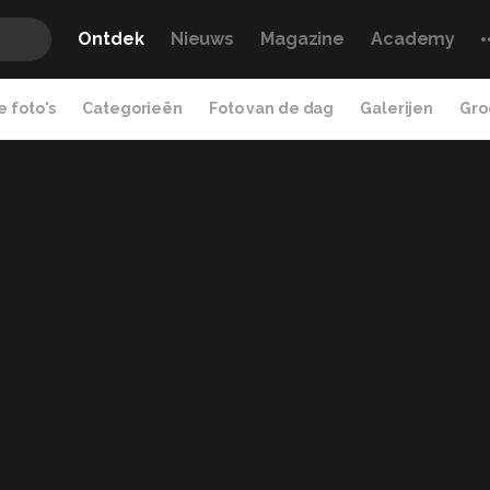
Ontdek
Nieuws
Magazine
Academy
 foto's
Categorieën
Foto van de dag
Galerijen
Gro