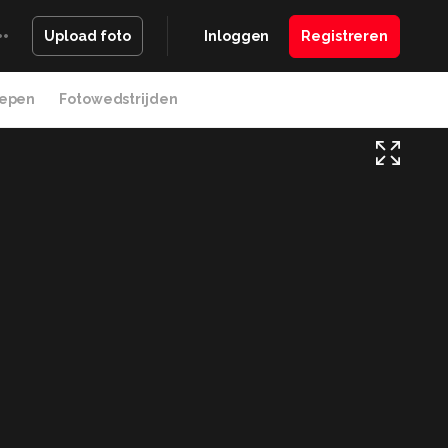
Inloggen
Registreren
Upload foto
epen
Fotowedstrijden