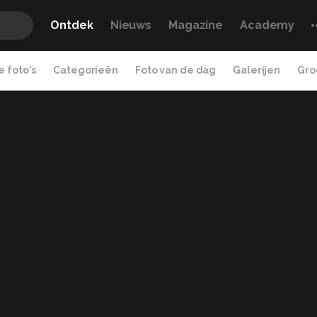
Ontdek
Nieuws
Magazine
Academy
 foto's
Categorieën
Foto van de dag
Galerijen
Gro