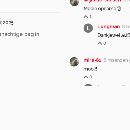
Mooie opname.👌
1
, 2025
Longman
8 m
L
enachtige dag in
Dankjewel 🙏
0
mira-61
8 maanden 
mooi!!
0
Longman
8 m
L
Dankjewel 🙏
0