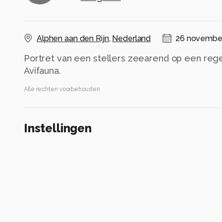
Alphen aan den Rijn
,
Nederland
26 november
Portret van een stellers zeearend op een reg
Avifauna.
Alle rechten voorbehouden
Instellingen
Gebruikte apparatuur
Canon R7
RF200-800mm F6.3-9 IS USM
ISO 1600 ·
ƒ/7.1 ·
1/400s ·
324mm