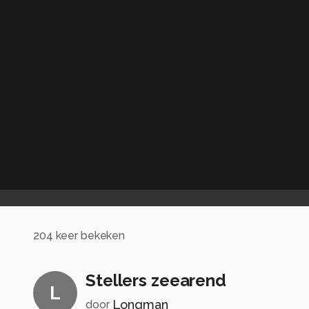
204
keer bekeken
Stellers zeearend
L
Longman
door