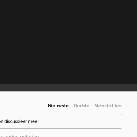
Nieuwste
Oudste
Meeste likes
en discussieer mee!
maanden geleden