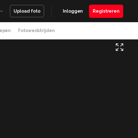
Inloggen
Registreren
Upload foto
epen
Fotowedstrijden