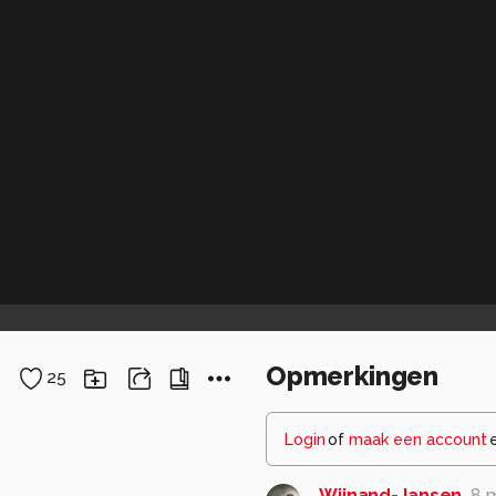
Opmerkingen
25
Login
of
maak een account
Wijnand-Jansen
8 