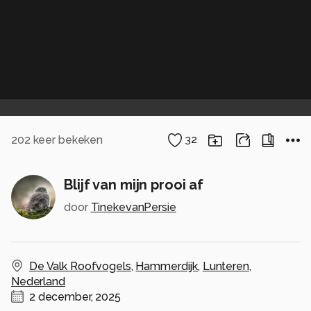
202
keer bekeken
32
Blijf van mijn prooi af
door
TinekevanPersie
De Valk Roofvogels
,
Hammerdijk
,
Lunteren
,
Nederland
2 december, 2025