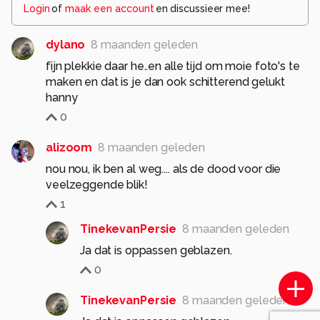
Login
of
maak een account
en discussieer mee!
dylano
8 maanden geleden
fijn plekkie daar he..en alle tijd om moie foto's te
maken en dat is je dan ook schitterend gelukt
hanny
0
alizoom
8 maanden geleden
nou nou, ik ben al weg.... als de dood voor die
veelzeggende blik!
1
TinekevanPersie
8 maanden geleden
Ja dat is oppassen geblazen.
0
TinekevanPersie
8 maanden geleden