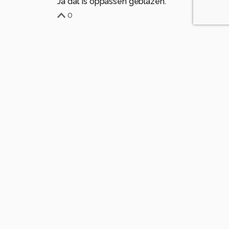
Ja dat is oppassen geblazen.
0
Marius61
8 maanden geleden
een scherpe blik.... scherp op de foto gezet!
1
TinekevanPersie
8 maanden geleden
Dank je wel.
0
ronab
8 maanden geleden
Dat is een heel duidelijk blik... heel goed scherp en
mooie kleuren!
gr Ron
1
TinekevanPersie
8 maanden geleden