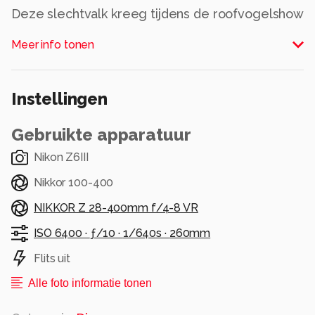
Deze slechtvalk kreeg tijdens de roofvogelshow
een lekker hapje. Maar zijn blik zegt alles..... Blijf
Meer info tonen
Alle rechten voorbehouden
Instellingen
Gebruikte apparatuur
Nikon Z6III
Nikkor 100-400
NIKKOR Z 28-400mm f/4-8 VR
ISO 6400 ·
ƒ/10 ·
1/640s ·
260mm
Flits uit
Alle foto informatie tonen