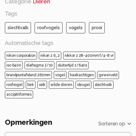
Categorie
Dieren
Tags
slechtvalk
roofvogels
vogels
prooi
Automatische tags
nikon corporation
nikon z 6_2
nikkor z 28-400mm f/4-8 vr
iso 6400
diafragma ƒ/10
sluitertijd 1/640s
brandpuntafstand 260mm
vogel
havikachtigen
gewerveld
roofvogel
bek
valk
wilde dieren
vleugel
slechtvalk
accipitriformes
Opmerkingen
Sorteren op