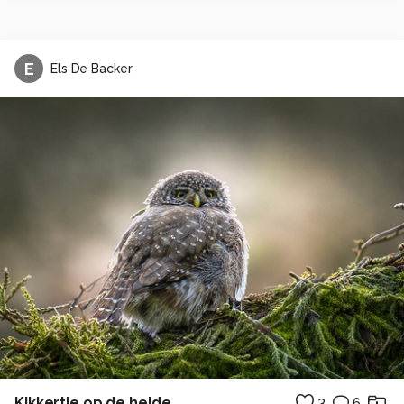
E
Els De Backer
Kikkertje op de heide
3
6