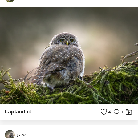
Laplanduil
4
0
j.a.ws