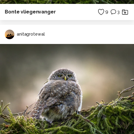
Bonte vliegenvanger
9
3
anitagrotewal