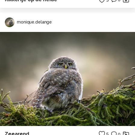
monique.delange
Zeearend
5
0