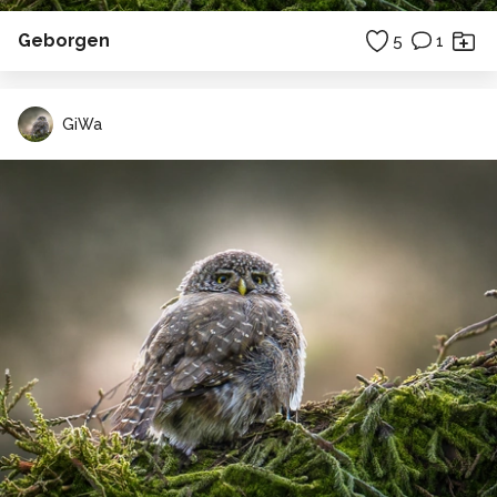
Geborgen
5
1
GiWa