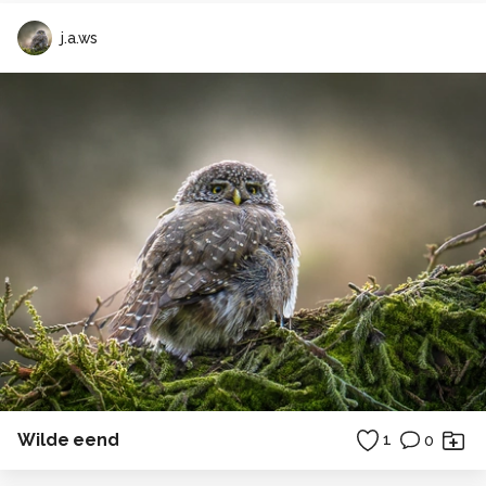
j.a.ws
Wilde eend
1
0