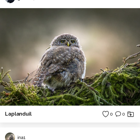
Laplanduil
0
0
ina1