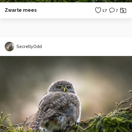
Zwarte mees
17
7
SecretlyOdd