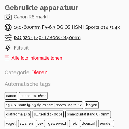
Gebruikte apparatuur
Canon R6 mark II
150-600mm F5-6.3 DG OS HSM | Sports 014 +1.4x
ISO 320 ·
ƒ/9 ·
1/800s ·
840mm
Flits uit
Alle foto informatie tonen
Categorie
Dieren
Automatische tags
canon
canon eos r6m2
150-600mm f5-6.3 dg os hsm | sports 014 +1.4x
iso 320
diafragma ƒ/9
sluitertijd 1/800s
brandpuntafstand 840mm
vogel
zwanen
bek
gewerveld
nek
vloeistof
eenden