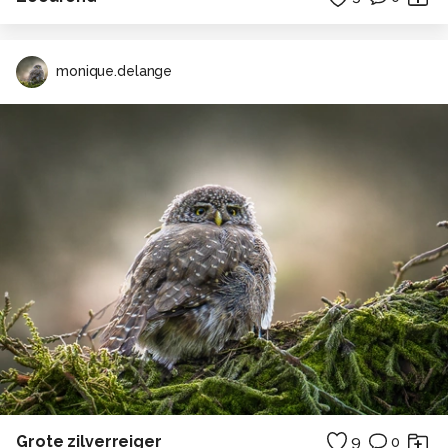
monique.delange
Grote zilverreiger
9
0