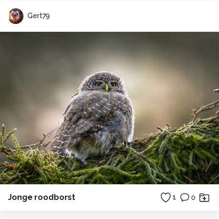
Gert79
Jonge roodborst
1
0