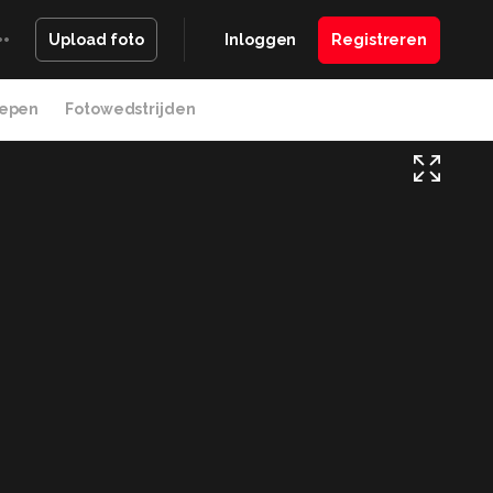
Inloggen
Registreren
Upload foto
epen
Fotowedstrijden