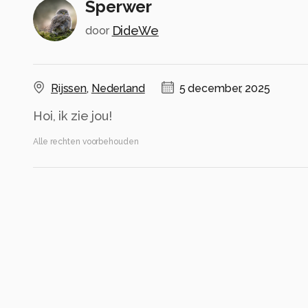
Sperwer
DideWe
door
Rijssen
,
Nederland
5 december, 2025
Hoi, ik zie jou!
Alle rechten voorbehouden
Instellingen
Gebruikte apparatuur
Canon EF 70-300 f4-5.6L
Canon R7
EF70-300mm f/4-5.6L IS USM