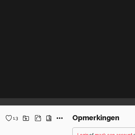
Opmerkingen
13
Login
of
maak een account