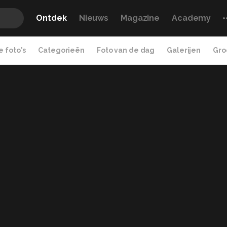
Ontdek
Nieuws
Magazine
Academy
 foto's
Categorieën
Foto van de dag
Galerijen
Gro