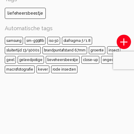
liefeheersbeestje
Automatische tags
samsung
sm-g998b
iso 50
diafragma ƒ/1.8
sluitertijd 13/5000s
brandpuntafstand 6.7mm
groente
insect
geel
geleedpotige
lieveheersbeestje
close-up
ongedierte
macrofotografie
kever
rode insecten
Opmerkingen
Login
of
maak een account
en discussieer mee!