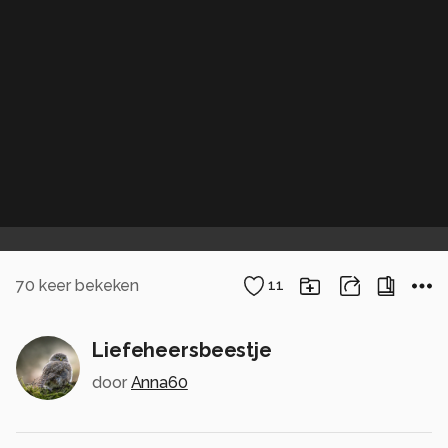
70
keer bekeken
11
Liefeheersbeestje
door
Anna60