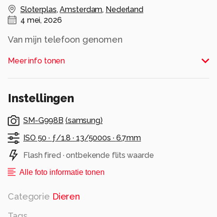
Sloterplas
,
Amsterdam
,
Nederland
4 mei, 2026
Van mijn telefoon genomen
Alle rechten voorbehouden
Meer info tonen
Instellingen
SM-G998B
(
samsung
)
ISO 50 ·
ƒ/1.8 ·
13/5000s ·
6.7mm
Flash fired · ontbekende flits waarde
Alle foto informatie tonen
Categorie
Dieren
Tags