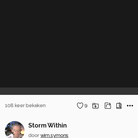
108
keer bekeken
9
Storm Within
door
wim.symons