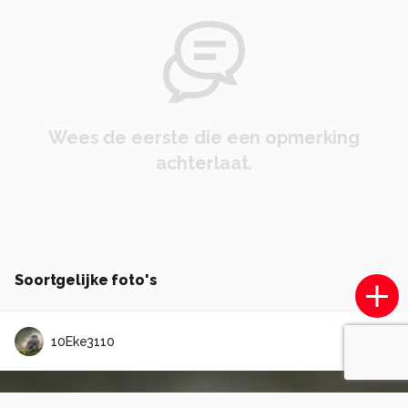
Wees de eerste die een opmerking
achterlaat.
Soortgelijke foto's
10Eke3110