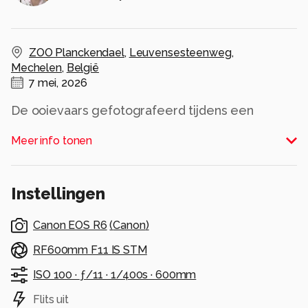
ZOO Planckendael
,
Leuvensesteenweg
,
Mechelen
,
België
7 mei, 2026
De ooievaars gefotografeerd tijdens een
regenachtige zondag.
Meer info tonen
Alle rechten voorbehouden
Instellingen
Canon EOS R6
(
Canon
)
RF600mm F11 IS STM
ISO 100 ·
ƒ/11 ·
1/400s ·
600mm
Flits uit