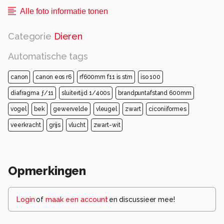
Alle foto informatie tonen
Categorie
Dieren
Automatische tags
canon
canon eos r6
rf600mm f11 is stm
iso 100
diafragma ƒ/11
sluitertijd 1/400s
brandpuntafstand 600mm
vogel
bek
gewervelde
vleugel
zwart
ciconiiformes
veerkracht
grijs
vlucht
zwart-wit
Opmerkingen
Login
of
maak een account
en discussieer mee!