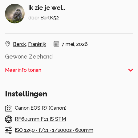
Ik zie je wel..
door
BertK52
Berck
,
Frankrijk
7 mei, 2026
Gewone Zeehond
Alle rechten voorbehouden
Meer info tonen
Instellingen
Canon EOS R7
(
Canon
)
RF600mm F11 IS STM
ISO 1250 ·
ƒ/11 ·
1/2000s ·
600mm