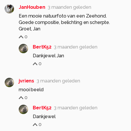
JanHouben
3 maanden geleden
Een mooie natuurfoto van een Zeehond.
Goede compositie, belichting en scherpte.
Groet, Jan
0
BertK52
3 maanden geleden
Dankjewel Jan
0
jvriens
3 maanden geleden
mooi beeld
0
BertK52
3 maanden geleden
Dankjewel
0