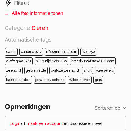
Flits uit
Alle foto informatie tonen
Categorie
Dieren
Automatische tags
canon
canon eos r7
rf600mm f11 is stm
iso 1250
diafragma ƒ/11
sluitertijd 1/2000s
brandpuntafstand 600mm
zeehond
gewervelde
oorloze zeehond
snuit
vleeseters
bakkebaarden
gewone zeehond
wilde dieren
grijs
Opmerkingen
Sorteren op
Login
of
maak een account
en discussieer mee!