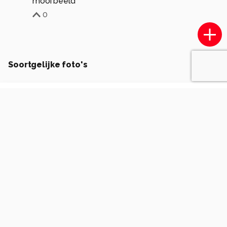
mooi beeld
0
Soortgelijke foto's
BasvanGeffen