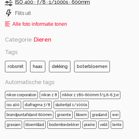
ISO 400 ·
ƒ/8 ·
1/1000s ·
600mm
Flits uit
Alle foto informatie tonen
Categorie
Dieren
Tags
robsmit
haas
dekking
boterbloemen
Automatische tags
nikon corporation
nikon z 8
nikkor z 180-600mm f/5.6-6.3 vr
iso 400
diafragma ƒ/8
sluitertijd 1/1000s
brandpuntafstand 600mm
groente
bloem
grasland
wei
grassen
bloemblad
bodembedekker
prairie
veld
lente