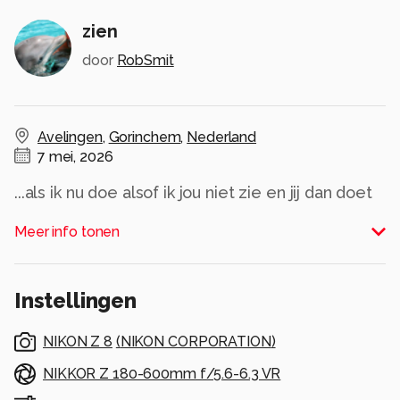
zien
door
RobSmit
Avelingen
,
Gorinchem
,
Nederland
7 mei, 2026
...als ik nu doe alsof ik jou niet zie en jij dan doet
alsof je mij niet ziet....
Meer info tonen
Alle rechten voorbehouden
Instellingen
NIKON Z 8
(
NIKON CORPORATION
)
NIKKOR Z 180-600mm f/5.6-6.3 VR