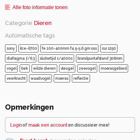
Alle foto informatie tonen
Categorie
Dieren
Automatische tags
sony
ilce-6700
fe 100-400mm f4.5-5.6 gm oss
iso 1250
diafragma ƒ/6.3
sluitertijd 1/4000s
brandpuntafstand 306mm
vogel
bek
wilde dieren
vleugel
zeevogel
moerasgebied
veerkracht
waadvogel
moeras
reflectie
Opmerkingen
Login
of
maak een account
en discussieer mee!