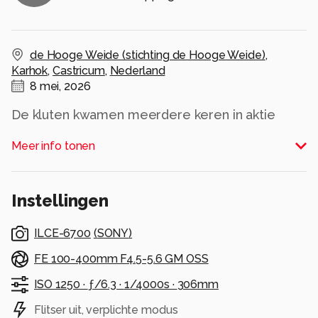
de Hooge Weide (stichting de Hooge Weide)
,
Karhok
,
Castricum
,
Nederland
8 mei, 2026
De kluten kwamen meerdere keren in aktie
tegen de kraaien.
Meer info tonen
Alle rechten voorbehouden
Instellingen
ILCE-6700
(
SONY
)
FE 100-400mm F4.5-5.6 GM OSS
ISO 1250 ·
ƒ/6.3 ·
1/4000s ·
306mm
Flitser uit, verplichte modus