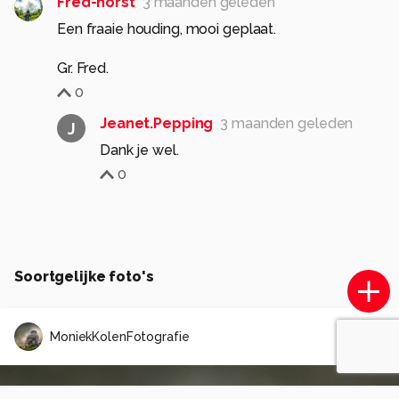
Fred-horst
3 maanden geleden
Een fraaie houding, mooi geplaat.
0
Jeanet.Pepping
3 maanden geleden
J
Dank je wel.
0
Soortgelijke foto's
MoniekKolenFotografie