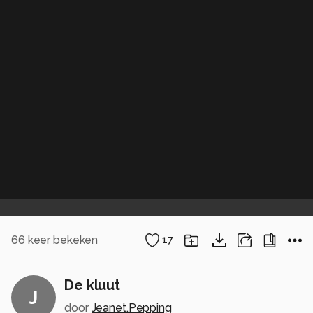
66
keer bekeken
17
De kluut
J
door
Jeanet.Pepping