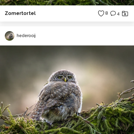
Zomertortel
8
4
hederooij