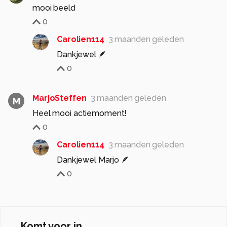
mooi beeld
0
Carolien114
3 maanden geleden
Dankjewel 🪶
0
MarjoSteffen
3 maanden geleden
M
Heel mooi actiemoment!
0
Carolien114
3 maanden geleden
Dankjewel Marjo 🪶
0
Komt voor in