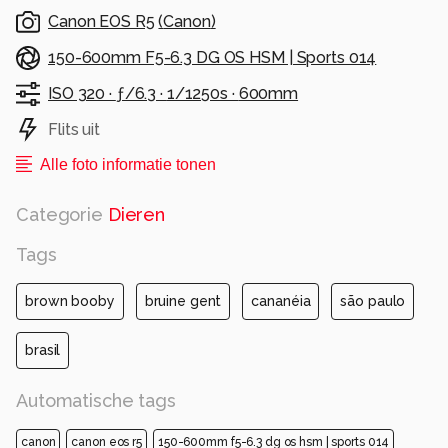
pikken.
Canon EOS R5
(
Canon
)
Een mooie gelegenheid om vliegbeelden te
maken.
150-600mm F5-6.3 DG OS HSM | Sports 014
ISO 320 ·
ƒ/6.3 ·
1/1250s ·
600mm
Alle rechten voorbehouden
Flits uit
Alle foto informatie tonen
Categorie
Dieren
Tags
brown booby
bruine gent
cananéia
são paulo
brasil
Automatische tags
canon
canon eos r5
150-600mm f5-6.3 dg os hsm | sports 014