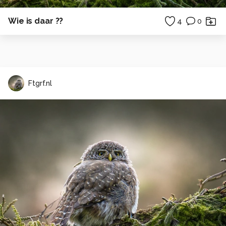
Wie is daar ??
4
0
Ftgrf.nl