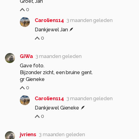
Groet, Jan
0
Carolien114
3 maanden geleden
Dankjewel Jan 🪶
0
GiWa
3 maanden geleden
Gave foto.
Bijzonder zicht, een bruine gent.
gr Gieneke
0
Carolien114
3 maanden geleden
Dankjewel Gieneke 🪶
0
jvriens
3 maanden geleden