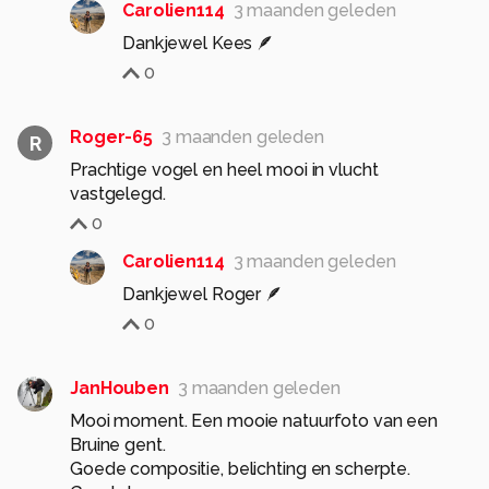
Carolien114
3 maanden geleden
Dankjewel Kees 🪶
0
Roger-65
3 maanden geleden
R
Prachtige vogel en heel mooi in vlucht
vastgelegd.
0
Carolien114
3 maanden geleden
Dankjewel Roger 🪶
0
JanHouben
3 maanden geleden
Mooi moment. Een mooie natuurfoto van een
Bruine gent.
Goede compositie, belichting en scherpte.