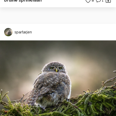
bruine sprinkhaan
8
1
spartarjen