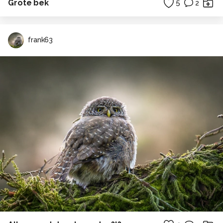
Grote bek
5
2
frank63