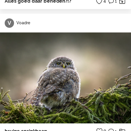
Alles goed daar beneden?!?
4
1
V
Voadre