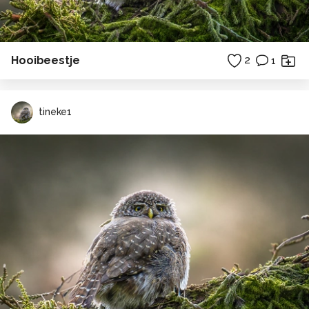
Hooibeestje
2
1
tineke1