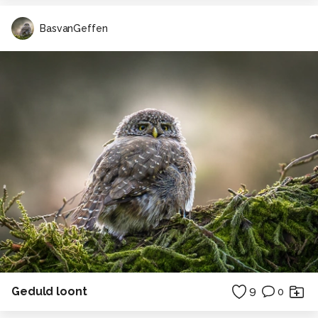
BasvanGeffen
Geduld loont
9
0