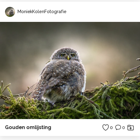
MoniekKolenFotografie
Gouden omlijsting
0
0