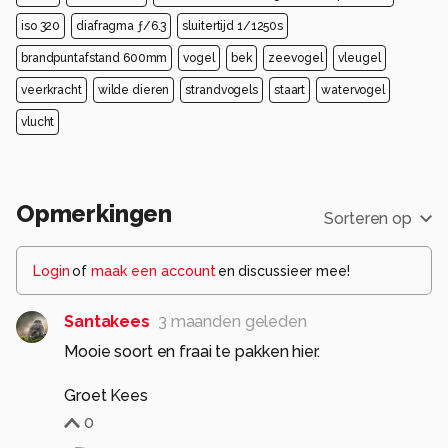
iso 320
diafragma ƒ/6.3
sluitertijd 1/1250s
brandpuntafstand 600mm
vogel
bek
zeevogel
vleugel
veerkracht
wilde dieren
strandvogels
staart
watervogel
vlucht
Opmerkingen
Sorteren op
Login
of
maak een account
en discussieer mee!
Santakees
3 maanden geleden
Mooie soort en fraai te pakken hier.
Groet Kees
0