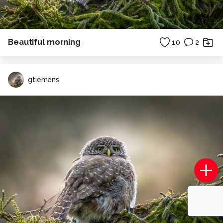
Beautiful morning
10
2
gtiemens