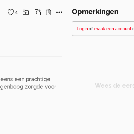
Opmerkingen
4
Login
of
maak een account
ineens een prachtige
Wees de eers
regenboog zorgde voor