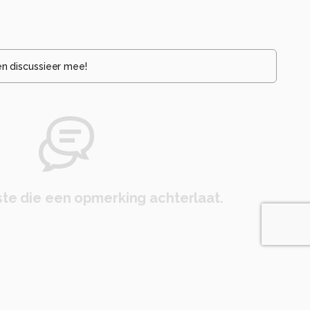
en discussieer mee!
te die een opmerking achterlaat.