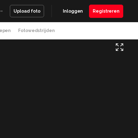
Inloggen
Registreren
Upload foto
epen
Fotowedstrijden