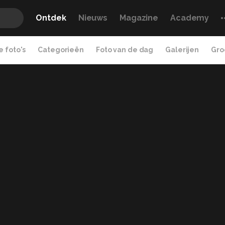
Ontdek
Nieuws
Magazine
Academy
 foto's
Categorieën
Foto van de dag
Galerijen
Gro